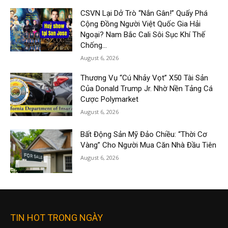
CSVN Lại Dở Trò “Nắn Gân!” Quấy Phá
Cộng Đồng Người Việt Quốc Gia Hải
Ngoại? Nam Bắc Cali Sôi Sục Khí Thế
Chống...
August 6, 2026
Thương Vụ “Cú Nhảy Vọt” X50 Tài Sản
Của Donald Trump Jr. Nhờ Nền Tảng Cá
Cược Polymarket
August 6, 2026
Bất Động Sản Mỹ Đảo Chiều: “Thời Cơ
Vàng” Cho Người Mua Căn Nhà Đầu Tiên
August 6, 2026
TIN HOT TRONG NGÀY