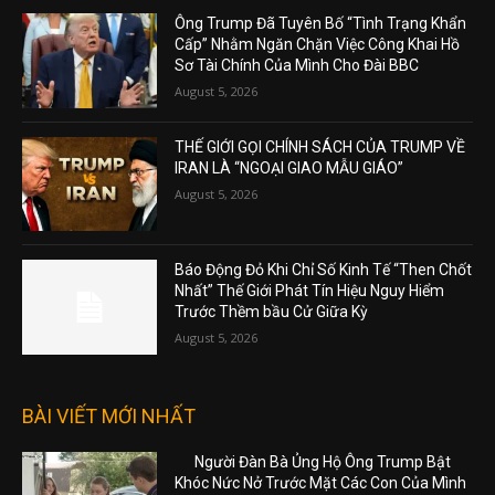
Ông Trump Đã Tuyên Bố “Tình Trạng Khẩn
Cấp” Nhằm Ngăn Chặn Việc Công Khai Hồ
Sơ Tài Chính Của Mình Cho Đài BBC
August 5, 2026
THẾ GIỚI GỌI CHÍNH SÁCH CỦA TRUMP VỀ
IRAN LÀ “NGOẠI GIAO MẪU GIÁO”
August 5, 2026
Báo Động Đỏ Khi Chỉ Số Kinh Tế “Then Chốt
Nhất” Thế Giới Phát Tín Hiệu Nguy Hiểm
Trước Thềm bầu Cử Giữa Kỳ
August 5, 2026
BÀI VIẾT MỚI NHẤT
Người Đàn Bà Ủng Hộ Ông Trump Bật
Khóc Nức Nở Trước Mặt Các Con Của Mình