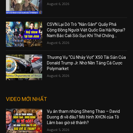
August 6, 2026
CSVN Lại Dở Trò “Nắn Gân!” Quấy Phá
Cộng Đồng Người Việt Quốc Gia Hải Ngoại?
Nam Bắc Cali Sôi Sục Khí Thế Chống...
August 6, 2026
Thương Vụ “Cú Nhảy Vọt” X50 Tài Sản Của
Donald Trump Jr. Nhờ Nền Tảng Cá Cược
Polymarket
August 6, 2026
VIDEO MỚI NHẤT
Vụ án tham nhũng Sheng Thao – David
Duong đi về đâu? Mô hình XHCN của Tô
Lâm bao giờ sẽ thành?
August 5, 2026