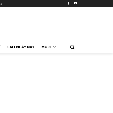
se
Ữ
CALI NGÀY NAY
MORE