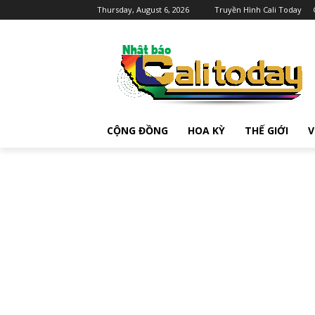
Thursday, August 6, 2026
Truyền Hình Cali Today
CỘNG ĐỒNG
HOA KỲ
THẾ GIỚI
V