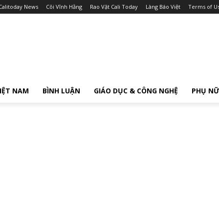
Calitoday News
Cõi Vĩnh Hằng
Rao Vặt Cali Today
Làng Báo Việt
Terms of U
IỆT NAM
BÌNH LUẬN
GIÁO DỤC & CÔNG NGHỆ
PHỤ N