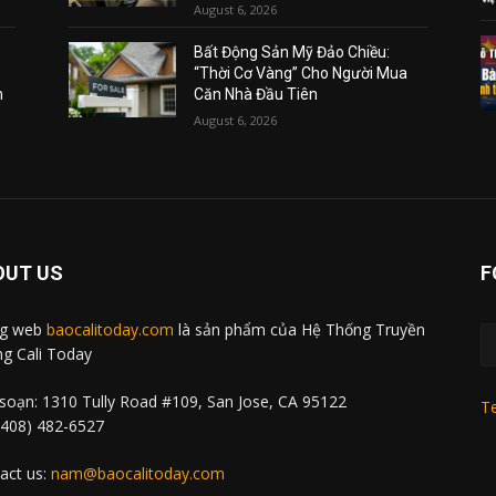
August 6, 2026
Bất Động Sản Mỹ Đảo Chiều:
“Thời Cơ Vàng” Cho Người Mua
m
Căn Nhà Đầu Tiên
August 6, 2026
OUT US
F
ng web
baocalitoday.com
là sản phẩm của Hệ Thống Truyền
g Cali Today
soạn: 1310 Tully Road #109, San Jose, CA 95122
Te
 (408) 482-6527
act us:
nam@baocalitoday.com