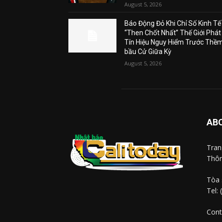
August 5, 2026
Báo Động Đỏ Khi Chỉ Số Kinh Tế
“Then Chốt Nhất” Thế Giới Phát
Tín Hiệu Nguy Hiểm Trước Thề
bầu Cử Giữa Kỳ
August 5, 2026
AB
Tra
Thôn
Tòa 
Tel:
Cont