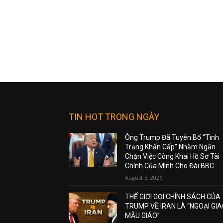
TIN HOT TRONG NGÀY
Ông Trump Đã Tuyên Bố “Tình
Trạng Khẩn Cấp” Nhằm Ngăn
Chặn Việc Công Khai Hồ Sơ Tài
Chính Của Mình Cho Đài BBC
August 5, 2026
THẾ GIỚI GỌI CHÍNH SÁCH CỦA
TRUMP VỀ IRAN LÀ “NGOẠI GI
MẪU GIÁO”