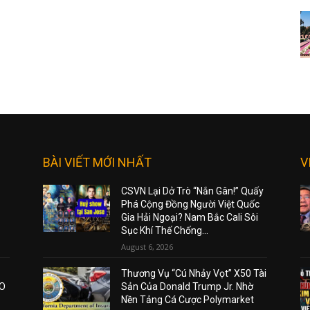
BÀI VIẾT MỚI NHẤT
V
CSVN Lại Dở Trò “Nắn Gân!” Quấy
Phá Cộng Đồng Người Việt Quốc
Gia Hải Ngoại? Nam Bắc Cali Sôi
Sục Khí Thế Chống...
August 6, 2026
Thương Vụ “Cú Nhảy Vọt” X50 Tài
AO
Sản Của Donald Trump Jr. Nhờ
Nền Tảng Cá Cược Polymarket