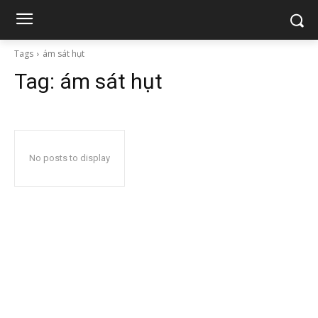
Tags
ám sát hụt
Tag:
ám sát hụt
No posts to display