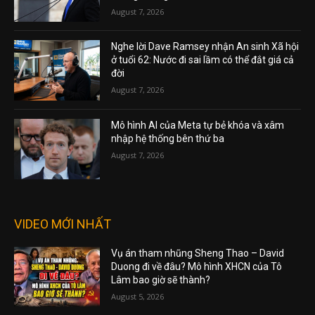
August 7, 2026
Nghe lời Dave Ramsey nhận An sinh Xã hội
ở tuổi 62: Nước đi sai lầm có thể đắt giá cả
đời
August 7, 2026
Mô hình AI của Meta tự bẻ khóa và xâm
nhập hệ thống bên thứ ba
August 7, 2026
VIDEO MỚI NHẤT
Vụ án tham nhũng Sheng Thao – David
Duong đi về đâu? Mô hình XHCN của Tô
Lâm bao giờ sẽ thành?
August 5, 2026