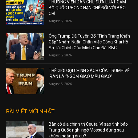
THƯỢNG VIỆN DÂN CHỦ ĐƯA LUẬT CẤM
BỘ QUỐC PHÒNG HẠN CHẾ ĐỐI VỚI BÁO
CHÍ
August 6, 2026
Ông Trump Đã Tuyên Bố “Tình Trạng Khẩn
Cấp” Nhằm Ngăn Chặn Việc Công Khai Hồ
Sơ Tài Chính Của Mình Cho Đài BBC
August 5, 2026
THẾ GIỚI GỌI CHÍNH SÁCH CỦA TRUMP VỀ
IRAN LÀ “NGOẠI GIAO MẪU GIÁO”
August 5, 2026
BÀI VIẾT MỚI NHẤT
Bàn cờ địa chính trị Ceuta: Vì sao tình báo
Trung Quốc nghi ngờ Mossad đứng sau
khủng hoảng di cư?