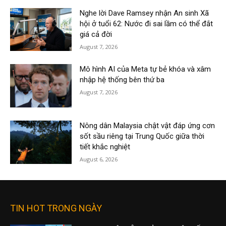
Nghe lời Dave Ramsey nhận An sinh Xã
hội ở tuổi 62: Nước đi sai lầm có thể đắt
giá cả đời
August 7, 2026
Mô hình AI của Meta tự bẻ khóa và xâm
nhập hệ thống bên thứ ba
August 7, 2026
Nông dân Malaysia chật vật đáp ứng cơn
sốt sầu riêng tại Trung Quốc giữa thời
tiết khắc nghiệt
August 6, 2026
TIN HOT TRONG NGÀY