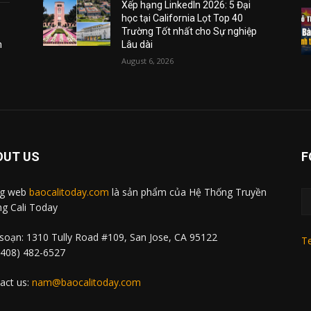
Xếp hạng LinkedIn 2026: 5 Đại
học tại California Lọt Top 40
Trường Tốt nhất cho Sự nghiệp
m
Lâu dài
August 6, 2026
OUT US
F
ng web
baocalitoday.com
là sản phẩm của Hệ Thống Truyền
g Cali Today
soạn: 1310 Tully Road #109, San Jose, CA 95122
Te
 (408) 482-6527
act us:
nam@baocalitoday.com