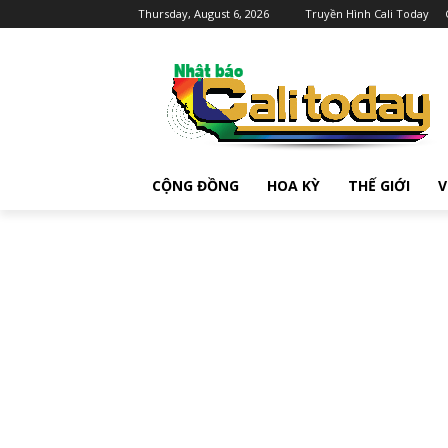
Thursday, August 6, 2026
Truyền Hình Cali Today
CỘNG ĐỒNG
HOA KỲ
THẾ GIỚI
V