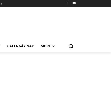
se
Ữ
CALI NGÀY NAY
MORE