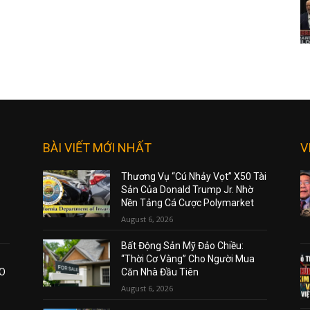
BÀI VIẾT MỚI NHẤT
V
Thương Vụ “Cú Nhảy Vọt” X50 Tài
Sản Của Donald Trump Jr. Nhờ
Nền Tảng Cá Cược Polymarket
August 6, 2026
Bất Động Sản Mỹ Đảo Chiều:
“Thời Cơ Vàng” Cho Người Mua
AO
Căn Nhà Đầu Tiên
August 6, 2026