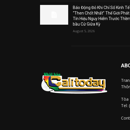
Báo Động Đỏ Khi Chỉ Số Kinh Tế
“Then Chốt Nhất” Thế Giới Phát
Tín Hiệu Nguy Hiểm Trước Thề
bầu Cử Giữa Kỳ
August 5, 2026
AB
Tra
Thôn
Tòa 
Tel:
Cont