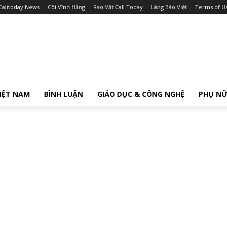
Calitoday News
Cõi Vĩnh Hằng
Rao Vặt Cali Today
Làng Báo Việt
Terms of U
IỆT NAM
BÌNH LUẬN
GIÁO DỤC & CÔNG NGHỆ
PHỤ N