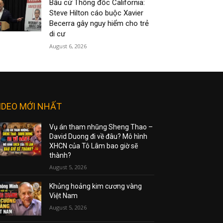
Bầu cử Thống đốc California:
Steve Hilton cáo buộc Xavier
Becerra gây nguy hiểm cho trẻ
di cư
August 6, 2026
IDEO MỚI NHẤT
Vụ án tham nhũng Sheng Thao –
David Duong đi về đâu? Mô hình
XHCN của Tô Lâm bao giờ sẽ
thành?
August 5, 2026
Khủng hoảng kim cương vàng
Việt Nam
August 5, 2026