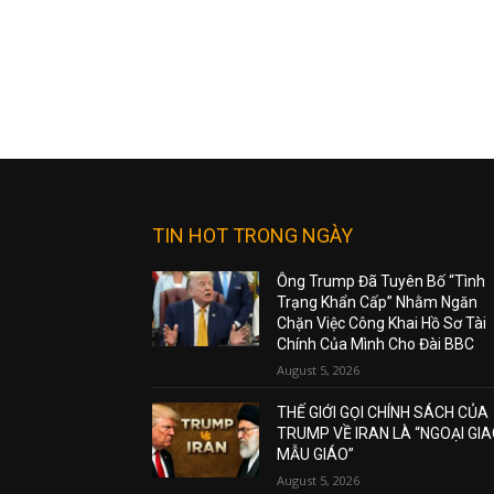
TIN HOT TRONG NGÀY
Ông Trump Đã Tuyên Bố “Tình
Trạng Khẩn Cấp” Nhằm Ngăn
Chặn Việc Công Khai Hồ Sơ Tài
Chính Của Mình Cho Đài BBC
August 5, 2026
THẾ GIỚI GỌI CHÍNH SÁCH CỦA
TRUMP VỀ IRAN LÀ “NGOẠI GI
MẪU GIÁO”
August 5, 2026