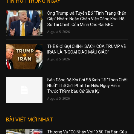
TIN HOT TRONG NGÀY
Ông Trump Đã Tuyên Bố “Tình Trạng Khẩn
Cấp” Nhằm Ngăn Chặn Việc Công Khai Hồ
Sơ Tài Chính Của Mình Cho Đài BBC
August 5, 2026
THẾ GIỚI GỌI CHÍNH SÁCH CỦA TRUMP VỀ
IRAN LÀ “NGOẠI GIAO MẪU GIÁO”
August 5, 2026
Báo Động Đỏ Khi Chỉ Số Kinh Tế “Then Chốt
Nhất” Thế Giới Phát Tín Hiệu Nguy Hiểm
Trước Thềm bầu Cử Giữa Kỳ
August 5, 2026
BÀI VIẾT MỚI NHẤT
Thương Vụ “Cú Nhảy Vọt” X50 Tài Sản Của