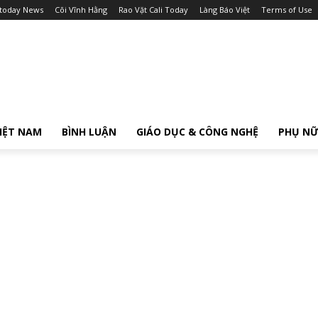
itoday News
Cõi Vĩnh Hằng
Rao Vặt Cali Today
Làng Báo Việt
Terms of Use
IỆT NAM
BÌNH LUẬN
GIÁO DỤC & CÔNG NGHỆ
PHỤ N