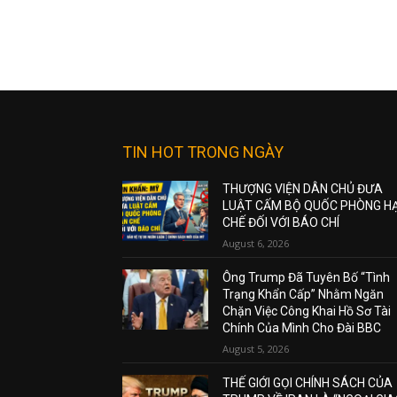
TIN HOT TRONG NGÀY
THƯỢNG VIỆN DÂN CHỦ ĐƯA
LUẬT CẤM BỘ QUỐC PHÒNG H
CHẾ ĐỐI VỚI BÁO CHÍ
August 6, 2026
Ông Trump Đã Tuyên Bố “Tình
Trạng Khẩn Cấp” Nhằm Ngăn
Chặn Việc Công Khai Hồ Sơ Tài
Chính Của Mình Cho Đài BBC
August 5, 2026
THẾ GIỚI GỌI CHÍNH SÁCH CỦA