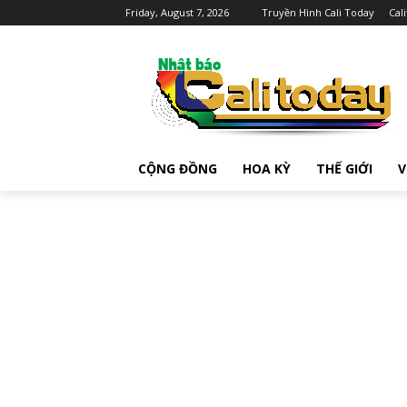
Friday, August 7, 2026
Truyền Hình Cali Today
Cal
CỘNG ĐỒNG
HOA KỲ
THẾ GIỚI
V