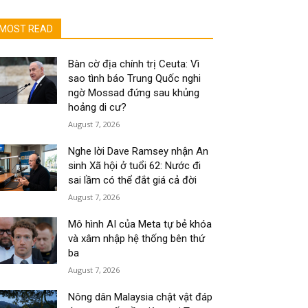
MOST READ
Bàn cờ địa chính trị Ceuta: Vì
sao tình báo Trung Quốc nghi
ngờ Mossad đứng sau khủng
hoảng di cư?
August 7, 2026
Nghe lời Dave Ramsey nhận An
sinh Xã hội ở tuổi 62: Nước đi
sai lầm có thể đắt giá cả đời
August 7, 2026
Mô hình AI của Meta tự bẻ khóa
và xâm nhập hệ thống bên thứ
ba
August 7, 2026
Nông dân Malaysia chật vật đáp