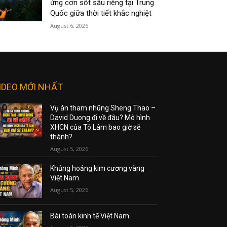
ứng cơn sốt sầu riêng tại Trung
Quốc giữa thời tiết khắc nghiệt
August 6, 2026
IDEO MỚI NHẤT
Vụ án tham nhũng Sheng Thao –
David Duong đi về đâu? Mô hình
XHCN của Tô Lâm bao giờ sẽ
thành?
August 5, 2026
Khủng hoảng kim cương vàng
Việt Nam
August 5, 2026
Bài toán kinh tế Việt Nam