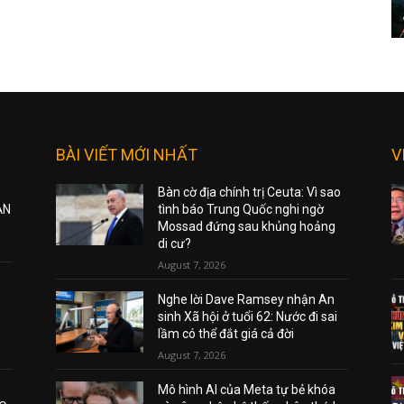
BÀI VIẾT MỚI NHẤT
V
Bàn cờ địa chính trị Ceuta: Vì sao
ẠN
tình báo Trung Quốc nghi ngờ
Mossad đứng sau khủng hoảng
di cư?
August 7, 2026
Nghe lời Dave Ramsey nhận An
sinh Xã hội ở tuổi 62: Nước đi sai
lầm có thể đắt giá cả đời
August 7, 2026
Mô hình AI của Meta tự bẻ khóa