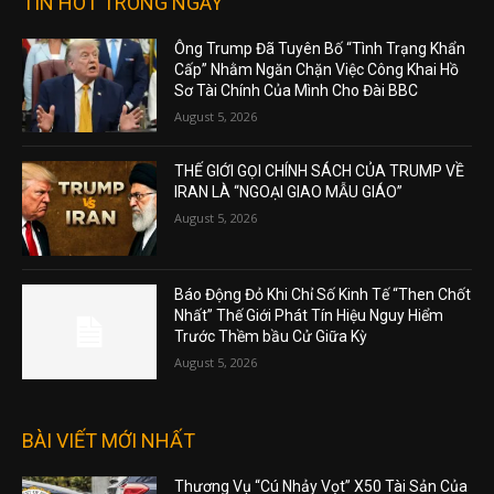
TIN HOT TRONG NGÀY
Ông Trump Đã Tuyên Bố “Tình Trạng Khẩn
Cấp” Nhằm Ngăn Chặn Việc Công Khai Hồ
Sơ Tài Chính Của Mình Cho Đài BBC
August 5, 2026
THẾ GIỚI GỌI CHÍNH SÁCH CỦA TRUMP VỀ
IRAN LÀ “NGOẠI GIAO MẪU GIÁO”
August 5, 2026
Báo Động Đỏ Khi Chỉ Số Kinh Tế “Then Chốt
Nhất” Thế Giới Phát Tín Hiệu Nguy Hiểm
Trước Thềm bầu Cử Giữa Kỳ
August 5, 2026
BÀI VIẾT MỚI NHẤT
Thương Vụ “Cú Nhảy Vọt” X50 Tài Sản Của