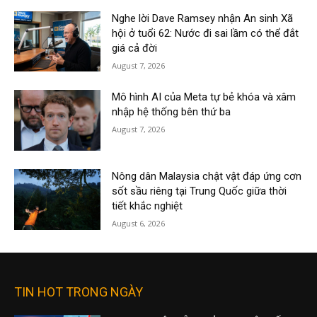
Nghe lời Dave Ramsey nhận An sinh Xã
hội ở tuổi 62: Nước đi sai lầm có thể đắt
giá cả đời
August 7, 2026
Mô hình AI của Meta tự bẻ khóa và xâm
nhập hệ thống bên thứ ba
August 7, 2026
Nông dân Malaysia chật vật đáp ứng cơn
sốt sầu riêng tại Trung Quốc giữa thời
tiết khắc nghiệt
August 6, 2026
TIN HOT TRONG NGÀY