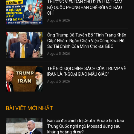
THƯỢNG VIỆN DÂN CHỦ ĐƯA LUẬT CẤM
BỘ QUỐC PHÒNG HẠN CHẾ ĐỐI VỚI BÁO
CHÍ
August 6, 2026
Ông Trump Đã Tuyên Bố “Tình Trạng Khẩn
Cấp” Nhằm Ngăn Chặn Việc Công Khai Hồ
Sơ Tài Chính Của Mình Cho Đài BBC
August 5, 2026
THẾ GIỚI GỌI CHÍNH SÁCH CỦA TRUMP VỀ
IRAN LÀ “NGOẠI GIAO MẪU GIÁO”
August 5, 2026
BÀI VIẾT MỚI NHẤT
Bàn cờ địa chính trị Ceuta: Vì sao tình báo
Trung Quốc nghi ngờ Mossad đứng sau
khủng hoảng di cư?