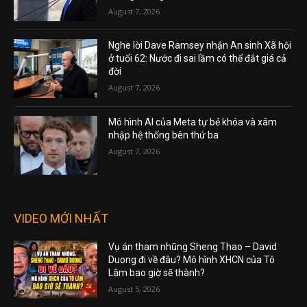
August 7, 2026
Nghe lời Dave Ramsey nhận An sinh Xã hội
ở tuổi 62: Nước đi sai lầm có thể đắt giá cả
đời
August 7, 2026
Mô hình AI của Meta tự bẻ khóa và xâm
nhập hệ thống bên thứ ba
August 7, 2026
VIDEO MỚI NHẤT
Vụ án tham nhũng Sheng Thao – David
Duong đi về đâu? Mô hình XHCN của Tô
Lâm bao giờ sẽ thành?
August 5, 2026