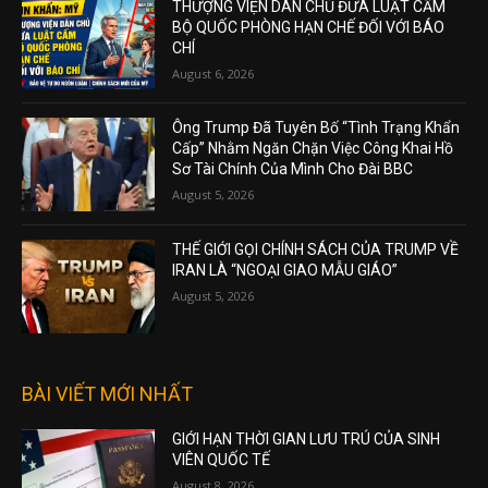
THƯỢNG VIỆN DÂN CHỦ ĐƯA LUẬT CẤM
BỘ QUỐC PHÒNG HẠN CHẾ ĐỐI VỚI BÁO
CHÍ
August 6, 2026
Ông Trump Đã Tuyên Bố “Tình Trạng Khẩn
Cấp” Nhằm Ngăn Chặn Việc Công Khai Hồ
Sơ Tài Chính Của Mình Cho Đài BBC
August 5, 2026
THẾ GIỚI GỌI CHÍNH SÁCH CỦA TRUMP VỀ
IRAN LÀ “NGOẠI GIAO MẪU GIÁO”
August 5, 2026
BÀI VIẾT MỚI NHẤT
GIỚI HẠN THỜI GIAN LƯU TRÚ CỦA SINH
VIÊN QUỐC TẾ
August 8, 2026