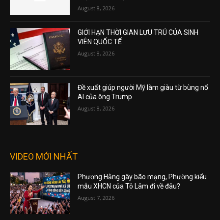
August 8, 2026
GIỚI HẠN THỜI GIAN LƯU TRÚ CỦA SINH
VIÊN QUỐC TẾ
August 8, 2026
Đề xuất giúp người Mỹ làm giàu từ bùng nổ
AI của ông Trump
August 8, 2026
VIDEO MỚI NHẤT
Phương Hằng gây bão mạng, Phường kiểu
mẫu XHCN của Tô Lâm đi về đâu?
August 7, 2026