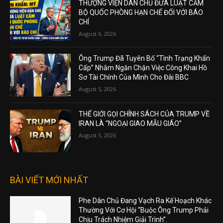
THƯỢNG VIỆN DÂN CHỦ ĐƯA LUẬT CẤM
BỘ QUỐC PHÒNG HẠN CHẾ ĐỐI VỚI BÁO
CHÍ
August 6, 2026
Ông Trump Đã Tuyên Bố “Tình Trạng Khẩn
Cấp” Nhằm Ngăn Chặn Việc Công Khai Hồ
Sơ Tài Chính Của Mình Cho Đài BBC
August 5, 2026
THẾ GIỚI GỌI CHÍNH SÁCH CỦA TRUMP VỀ
IRAN LÀ “NGOẠI GIAO MẪU GIÁO”
August 5, 2026
BÀI VIẾT MỚI NHẤT
Phe Dân Chủ Đang Vạch Ra Kế Hoạch Khác
Thường Với Cơ Hội “Buộc Ông Trump Phải
Chịu Trách Nhiệm Giải Trình”.