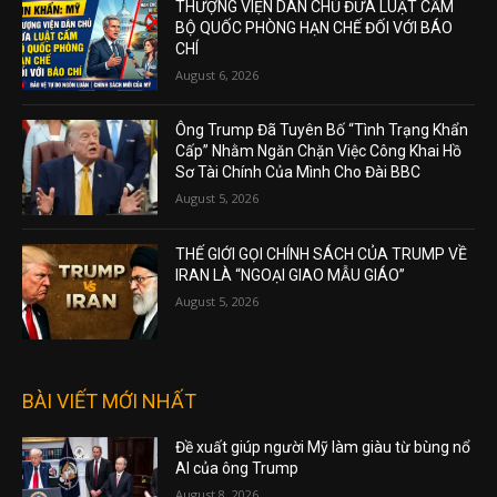
THƯỢNG VIỆN DÂN CHỦ ĐƯA LUẬT CẤM
BỘ QUỐC PHÒNG HẠN CHẾ ĐỐI VỚI BÁO
CHÍ
August 6, 2026
Ông Trump Đã Tuyên Bố “Tình Trạng Khẩn
Cấp” Nhằm Ngăn Chặn Việc Công Khai Hồ
Sơ Tài Chính Của Mình Cho Đài BBC
August 5, 2026
THẾ GIỚI GỌI CHÍNH SÁCH CỦA TRUMP VỀ
IRAN LÀ “NGOẠI GIAO MẪU GIÁO”
August 5, 2026
BÀI VIẾT MỚI NHẤT
Đề xuất giúp người Mỹ làm giàu từ bùng nổ
AI của ông Trump
August 8, 2026