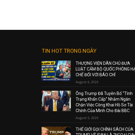
TIN HOT TRONG NGÀY
THƯỢNG VIỆN DÂN CHỦ ĐƯA
LUẬT CẤM BỘ QUỐC PHÒNG H
CHẾ ĐỐI VỚI BÁO CHÍ
August 6, 2026
Ông Trump Đã Tuyên Bố “Tình
Trạng Khẩn Cấp” Nhằm Ngăn
Chặn Việc Công Khai Hồ Sơ Tài
Chính Của Mình Cho Đài BBC
August 5, 2026
THẾ GIỚI GỌI CHÍNH SÁCH CỦA