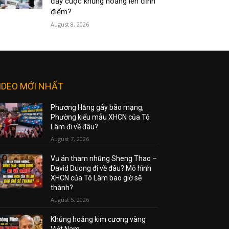
đẩy cuộc khủng hoảng lên đỉnh
điểm?
August 8, 2026
IDEO MỚI NHẤT
Phương Hằng gây bão mạng,
Phường kiểu mẫu XHCN của Tô
Lâm đi về đâu?
August 7, 2026
Vụ án tham nhũng Sheng Thao –
David Duong đi về đâu? Mô hình
XHCN của Tô Lâm bao giờ sẽ
thành?
August 5, 2026
Khủng hoảng kim cương vàng