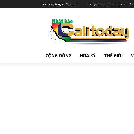
Sunday, August 9, 2026
Truyền Hình Cali Today
Ca
CỘNG ĐỒNG
HOA KỲ
THẾ GIỚI
V