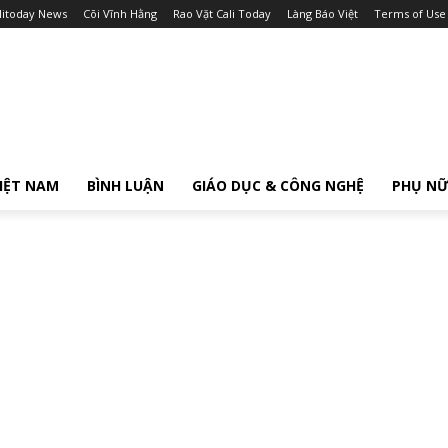
litoday News
Cõi Vĩnh Hằng
Rao Vặt Cali Today
Làng Báo Việt
Terms of Use
IỆT NAM
BÌNH LUẬN
GIÁO DỤC & CÔNG NGHỆ
PHỤ N