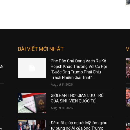
BÀI VIẾT MỚI NHẤT
V
Phe Dân Chủ Đang Vạch Ra Kế
ẠN
Hoạch Khác Thường Với Cơ Hội
“Buộc Ông Trump Phải Chịu
Trách Nhiệm Giải Trình”.
August 8, 2026
GIỚI HẠN THỜI GIAN LƯU TRÚ
CỦA SINH VIÊN QUỐC TẾ
August 8, 2026
Đề xuất giúp người Mỹ làm giàu
từ bùng nổ AI của ông Trump