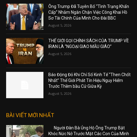
Ông Trump Đã Tuyên Bố “Tình Trạng Khẩn
Cấp” Nhằm Ngăn Chặn Việc Công Khai Hồ
Sơ Tài Chính Của Mình Cho Đài BBC
August 5, 2026
THẾ GIỚI GỌI CHÍNH SÁCH CỦA TRUMP VỀ
IRAN LÀ “NGOẠI GIAO MẪU GIÁO”
August 5, 2026
Báo Động Đỏ Khi Chỉ Số Kinh Tế “Then Chốt
Nhất” Thế Giới Phát Tín Hiệu Nguy Hiểm
Trước Thềm bầu Cử Giữa Kỳ
August 5, 2026
BÀI VIẾT MỚI NHẤT
Người Đàn Bà Ủng Hộ Ông Trump Bật
Khóc Nức Nở Trước Mặt Các Con Của Mình