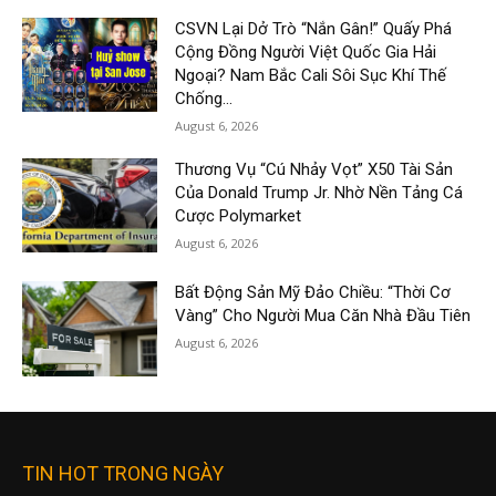
CSVN Lại Dở Trò “Nắn Gân!” Quấy Phá
Cộng Đồng Người Việt Quốc Gia Hải
Ngoại? Nam Bắc Cali Sôi Sục Khí Thế
Chống...
August 6, 2026
Thương Vụ “Cú Nhảy Vọt” X50 Tài Sản
Của Donald Trump Jr. Nhờ Nền Tảng Cá
Cược Polymarket
August 6, 2026
Bất Động Sản Mỹ Đảo Chiều: “Thời Cơ
Vàng” Cho Người Mua Căn Nhà Đầu Tiên
August 6, 2026
TIN HOT TRONG NGÀY