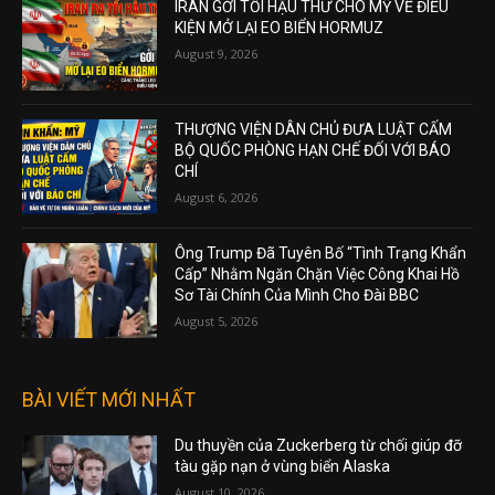
IRAN GỞI TỐI HẬU THƯ CHO MỸ VỀ ĐIỀU
KIỆN MỞ LẠI EO BIỂN HORMUZ
August 9, 2026
THƯỢNG VIỆN DÂN CHỦ ĐƯA LUẬT CẤM
BỘ QUỐC PHÒNG HẠN CHẾ ĐỐI VỚI BÁO
CHÍ
August 6, 2026
Ông Trump Đã Tuyên Bố “Tình Trạng Khẩn
Cấp” Nhằm Ngăn Chặn Việc Công Khai Hồ
Sơ Tài Chính Của Mình Cho Đài BBC
August 5, 2026
BÀI VIẾT MỚI NHẤT
Du thuyền của Zuckerberg từ chối giúp đỡ
tàu gặp nạn ở vùng biển Alaska
August 10, 2026