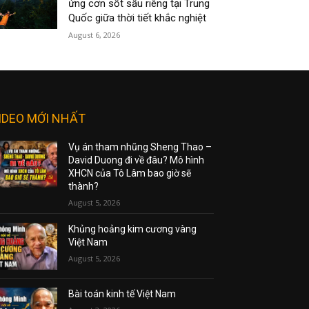
ứng cơn sốt sầu riêng tại Trung
Quốc giữa thời tiết khắc nghiệt
August 6, 2026
IDEO MỚI NHẤT
Vụ án tham nhũng Sheng Thao –
David Duong đi về đâu? Mô hình
XHCN của Tô Lâm bao giờ sẽ
thành?
August 5, 2026
Khủng hoảng kim cương vàng
Việt Nam
August 5, 2026
Bài toán kinh tế Việt Nam