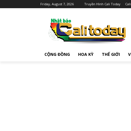
Friday, August 7, 2026
Truyền Hình Cali Today
Cal
CỘNG ĐỒNG
HOA KỲ
THẾ GIỚI
V