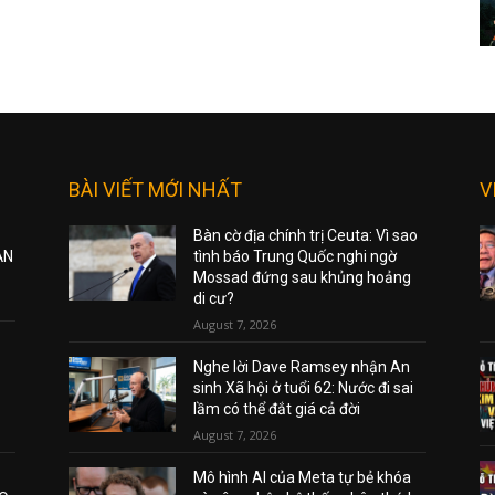
BÀI VIẾT MỚI NHẤT
V
Bàn cờ địa chính trị Ceuta: Vì sao
ẠN
tình báo Trung Quốc nghi ngờ
Mossad đứng sau khủng hoảng
di cư?
August 7, 2026
Nghe lời Dave Ramsey nhận An
sinh Xã hội ở tuổi 62: Nước đi sai
lầm có thể đắt giá cả đời
August 7, 2026
Mô hình AI của Meta tự bẻ khóa