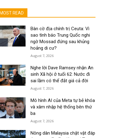
MOST READ
Bàn cờ địa chính trị Ceuta: Vì
sao tình báo Trung Quốc nghi
ngờ Mossad đứng sau khủng
hoảng di cư?
August 7, 2026
Nghe lời Dave Ramsey nhận An
sinh Xã hội ở tuổi 62: Nước đi
sai lầm có thể đắt giá cả đời
August 7, 2026
Mô hình AI của Meta tự bẻ khóa
và xâm nhập hệ thống bên thứ
ba
August 7, 2026
Nông dân Malaysia chật vật đáp