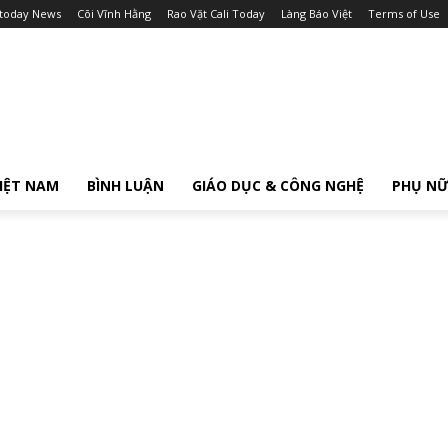
itoday News
Cõi Vĩnh Hằng
Rao Vặt Cali Today
Làng Báo Việt
Terms of Use
IỆT NAM
BÌNH LUẬN
GIÁO DỤC & CÔNG NGHỆ
PHỤ N