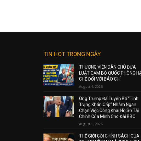
TIN HOT TRONG NGÀY
THƯỢNG VIỆN DÂN CHỦ ĐƯA
LUẬT CẤM BỘ QUỐC PHÒNG H
CHẾ ĐỐI VỚI BÁO CHÍ
August 6, 2026
Ông Trump Đã Tuyên Bố “Tình
Trạng Khẩn Cấp” Nhằm Ngăn
Chặn Việc Công Khai Hồ Sơ Tài
Chính Của Mình Cho Đài BBC
August 5, 2026
THẾ GIỚI GỌI CHÍNH SÁCH CỦA