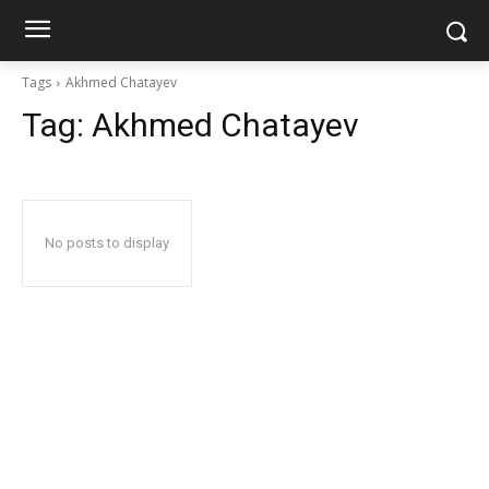
Tags
Akhmed Chatayev
Tag:
Akhmed Chatayev
No posts to display