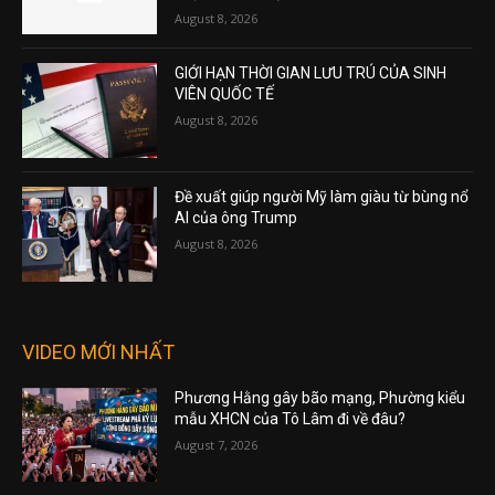
August 8, 2026
GIỚI HẠN THỜI GIAN LƯU TRÚ CỦA SINH
VIÊN QUỐC TẾ
August 8, 2026
Đề xuất giúp người Mỹ làm giàu từ bùng nổ
AI của ông Trump
August 8, 2026
VIDEO MỚI NHẤT
Phương Hằng gây bão mạng, Phường kiểu
mẫu XHCN của Tô Lâm đi về đâu?
August 7, 2026