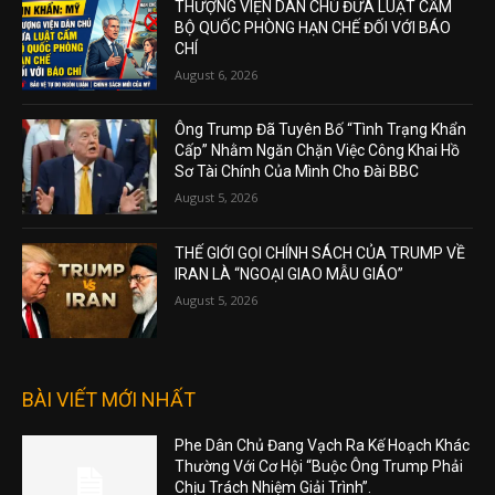
THƯỢNG VIỆN DÂN CHỦ ĐƯA LUẬT CẤM
BỘ QUỐC PHÒNG HẠN CHẾ ĐỐI VỚI BÁO
CHÍ
August 6, 2026
Ông Trump Đã Tuyên Bố “Tình Trạng Khẩn
Cấp” Nhằm Ngăn Chặn Việc Công Khai Hồ
Sơ Tài Chính Của Mình Cho Đài BBC
August 5, 2026
THẾ GIỚI GỌI CHÍNH SÁCH CỦA TRUMP VỀ
IRAN LÀ “NGOẠI GIAO MẪU GIÁO”
August 5, 2026
BÀI VIẾT MỚI NHẤT
Phe Dân Chủ Đang Vạch Ra Kế Hoạch Khác
Thường Với Cơ Hội “Buộc Ông Trump Phải
Chịu Trách Nhiệm Giải Trình”.