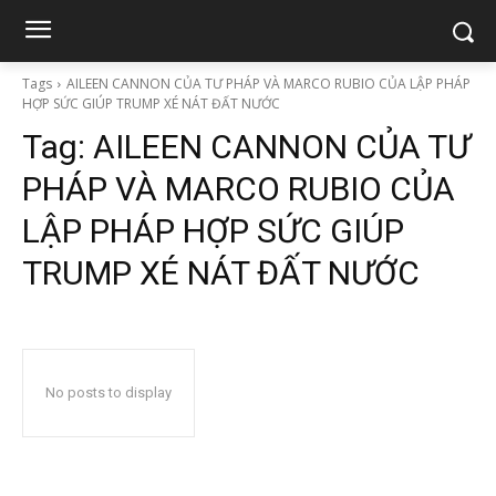
Tags
AILEEN CANNON CỦA TƯ PHÁP VÀ MARCO RUBIO CỦA LẬP PHÁP
HỢP SỨC GIÚP TRUMP XÉ NÁT ĐẤT NƯỚC
Tag:
AILEEN CANNON CỦA TƯ
PHÁP VÀ MARCO RUBIO CỦA
LẬP PHÁP HỢP SỨC GIÚP
TRUMP XÉ NÁT ĐẤT NƯỚC
No posts to display