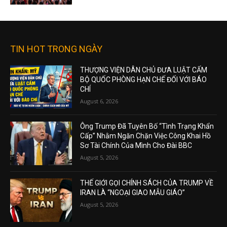
TIN HOT TRONG NGÀY
THƯỢNG VIỆN DÂN CHỦ ĐƯA LUẬT CẤM
BỘ QUỐC PHÒNG HẠN CHẾ ĐỐI VỚI BÁO
CHÍ
August 6, 2026
Ông Trump Đã Tuyên Bố “Tình Trạng Khẩn
Cấp” Nhằm Ngăn Chặn Việc Công Khai Hồ
Sơ Tài Chính Của Mình Cho Đài BBC
August 5, 2026
THẾ GIỚI GỌI CHÍNH SÁCH CỦA TRUMP VỀ
IRAN LÀ “NGOẠI GIAO MẪU GIÁO”
August 5, 2026