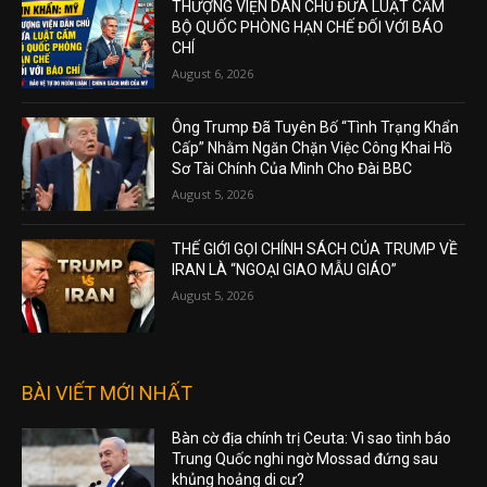
THƯỢNG VIỆN DÂN CHỦ ĐƯA LUẬT CẤM
BỘ QUỐC PHÒNG HẠN CHẾ ĐỐI VỚI BÁO
CHÍ
August 6, 2026
Ông Trump Đã Tuyên Bố “Tình Trạng Khẩn
Cấp” Nhằm Ngăn Chặn Việc Công Khai Hồ
Sơ Tài Chính Của Mình Cho Đài BBC
August 5, 2026
THẾ GIỚI GỌI CHÍNH SÁCH CỦA TRUMP VỀ
IRAN LÀ “NGOẠI GIAO MẪU GIÁO”
August 5, 2026
BÀI VIẾT MỚI NHẤT
Bàn cờ địa chính trị Ceuta: Vì sao tình báo
Trung Quốc nghi ngờ Mossad đứng sau
khủng hoảng di cư?