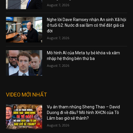
August 7, 2026
Nghe lời Dave Ramsey nhận An sinh Xã hội
ở tuổi 62: Nước đi sai lầm có thể đắt giá cả
đời
August 7, 2026
Mô hình AI của Meta tự bẻ khóa và xâm
nhập hệ thống bên thứ ba
August 7, 2026
VIDEO MỚI NHẤT
Vụ án tham nhũng Sheng Thao – David
Duong đi về đâu? Mô hình XHCN của Tô
Lâm bao giờ sẽ thành?
August 5, 2026