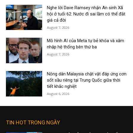
Nghe lời Dave Ramsey nhận An sinh Xã
hội ở tuổi 62: Nước đi sai lầm có thể đắt
giá cả đời
August 7, 2026
Mô hình AI của Meta tự bẻ khóa và xâm
nhập hệ thống bên thứ ba
August 7, 2026
Nông dân Malaysia chật vật đáp ứng cơn
sốt sầu riêng tại Trung Quốc giữa thời
tiết khắc nghiệt
August 6, 2026
TIN HOT TRONG NGÀY