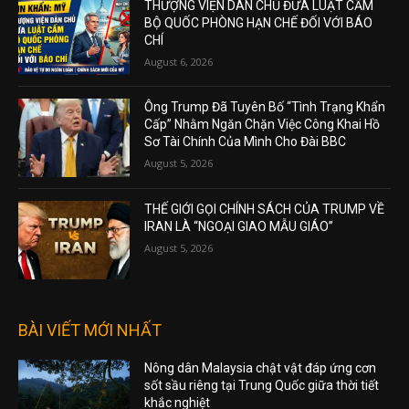
THƯỢNG VIỆN DÂN CHỦ ĐƯA LUẬT CẤM
BỘ QUỐC PHÒNG HẠN CHẾ ĐỐI VỚI BÁO
CHÍ
August 6, 2026
Ông Trump Đã Tuyên Bố “Tình Trạng Khẩn
Cấp” Nhằm Ngăn Chặn Việc Công Khai Hồ
Sơ Tài Chính Của Mình Cho Đài BBC
August 5, 2026
THẾ GIỚI GỌI CHÍNH SÁCH CỦA TRUMP VỀ
IRAN LÀ “NGOẠI GIAO MẪU GIÁO”
August 5, 2026
BÀI VIẾT MỚI NHẤT
Nông dân Malaysia chật vật đáp ứng cơn
sốt sầu riêng tại Trung Quốc giữa thời tiết
khắc nghiệt