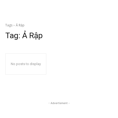
Tags
Ả Rập
Tag:
Ả Rập
No posts to display
- Advertisment -