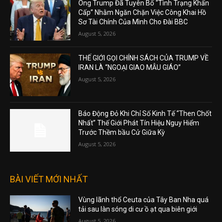
Ông Trump Đã Tuyên Bố “Tình Trạng Khẩn
Cấp” Nhằm Ngăn Chặn Việc Công Khai Hồ
Sơ Tài Chính Của Mình Cho Đài BBC
August 5, 2026
THẾ GIỚI GỌI CHÍNH SÁCH CỦA TRUMP VỀ
IRAN LÀ “NGOẠI GIAO MẪU GIÁO”
August 5, 2026
Báo Động Đỏ Khi Chỉ Số Kinh Tế “Then Chốt
Nhất” Thế Giới Phát Tín Hiệu Nguy Hiểm
Trước Thềm bầu Cử Giữa Kỳ
August 5, 2026
BÀI VIẾT MỚI NHẤT
Vùng lãnh thổ Ceuta của Tây Ban Nha quá
tải sau làn sóng di cư ồ ạt qua biên giới
August 5, 2026