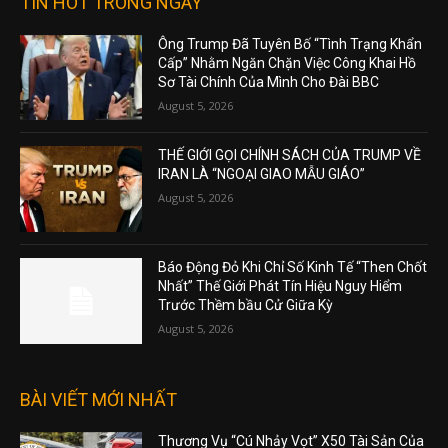
TIN HOT TRONG NGÀY
Ông Trump Đã Tuyên Bố “Tình Trạng Khẩn
Cấp” Nhằm Ngăn Chặn Việc Công Khai Hồ
Sơ Tài Chính Của Mình Cho Đài BBC
August 5, 2026
THẾ GIỚI GỌI CHÍNH SÁCH CỦA TRUMP VỀ
IRAN LÀ “NGOẠI GIAO MẪU GIÁO”
August 5, 2026
Báo Động Đỏ Khi Chỉ Số Kinh Tế “Then Chốt
Nhất” Thế Giới Phát Tín Hiệu Nguy Hiểm
Trước Thềm bầu Cử Giữa Kỳ
August 5, 2026
BÀI VIẾT MỚI NHẤT
Thương Vụ “Cú Nhảy Vọt” X50 Tài Sản Của