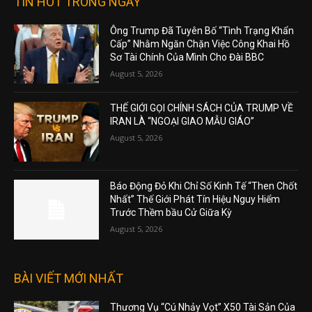
TIN HOT TRONG NGÀY
Ông Trump Đã Tuyên Bố “Tình Trạng Khẩn
Cấp” Nhằm Ngăn Chặn Việc Công Khai Hồ
Sơ Tài Chính Của Mình Cho Đài BBC
August 5, 2026
THẾ GIỚI GỌI CHÍNH SÁCH CỦA TRUMP VỀ
IRAN LÀ “NGOẠI GIAO MẪU GIÁO”
August 5, 2026
Báo Động Đỏ Khi Chỉ Số Kinh Tế “Then Chốt
Nhất” Thế Giới Phát Tín Hiệu Nguy Hiểm
Trước Thềm bầu Cử Giữa Kỳ
August 5, 2026
BÀI VIẾT MỚI NHẤT
Thương Vụ “Cú Nhảy Vọt” X50 Tài Sản Của