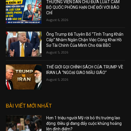
THƯỢNG VIỆN DÂN CHỦ ĐƯA LUẬT CẤM
BỘ QUỐC PHÒNG HẠN CHẾ ĐỐI VỚI BÁO
CHÍ
August 6, 2026
Ông Trump Đã Tuyên Bố “Tình Trạng Khẩn
Cấp” Nhằm Ngăn Chặn Việc Công Khai Hồ
Sơ Tài Chính Của Mình Cho Đài BBC
August 5, 2026
THẾ GIỚI GỌI CHÍNH SÁCH CỦA TRUMP VỀ
IRAN LÀ “NGOẠI GIAO MẪU GIÁO”
August 5, 2026
BÀI VIẾT MỚI NHẤT
Hơn 1 triệu người Mỹ rời bỏ thị trường lao
động: Điều gì đang đẩy cuộc khủng hoảng
lên đỉnh điểm?