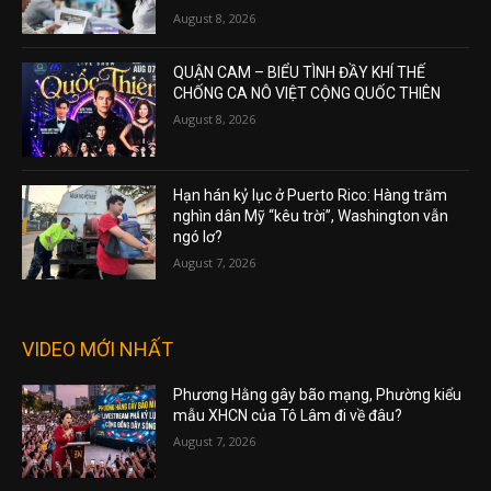
August 8, 2026
QUẬN CAM – BIỂU TÌNH ĐẦY KHÍ THẾ
CHỐNG CA NÔ VIỆT CỘNG QUỐC THIÊN
August 8, 2026
Hạn hán kỷ lục ở Puerto Rico: Hàng trăm
nghìn dân Mỹ “kêu trời”, Washington vẫn
ngó lơ?
August 7, 2026
VIDEO MỚI NHẤT
Phương Hằng gây bão mạng, Phường kiểu
mẫu XHCN của Tô Lâm đi về đâu?
August 7, 2026