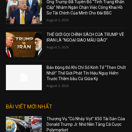
Ông Trump Đã Tuyên Bố “Tình Trạng Khẩn
Cấp” Nhằm Ngăn Chặn Việc Công Khai Hồ
Sơ Tài Chính Của Mình Cho Đài BBC
August 5, 2026
THẾ GIỚI GỌI CHÍNH SÁCH CỦA TRUMP VỀ
IRAN LÀ “NGOẠI GIAO MẪU GIÁO”
August 5, 2026
Báo Động Đỏ Khi Chỉ Số Kinh Tế “Then Chốt
Nhất” Thế Giới Phát Tín Hiệu Nguy Hiểm
Trước Thềm bầu Cử Giữa Kỳ
August 5, 2026
BÀI VIẾT MỚI NHẤT
Thương Vụ “Cú Nhảy Vọt” X50 Tài Sản Của
Donald Trump Jr. Nhờ Nền Tảng Cá Cược
Polymarket