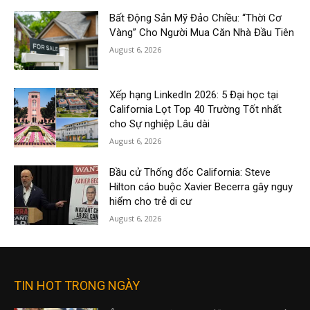
Bất Động Sản Mỹ Đảo Chiều: “Thời Cơ
Vàng” Cho Người Mua Căn Nhà Đầu Tiên
August 6, 2026
Xếp hạng LinkedIn 2026: 5 Đại học tại
California Lọt Top 40 Trường Tốt nhất
cho Sự nghiệp Lâu dài
August 6, 2026
Bầu cử Thống đốc California: Steve
Hilton cáo buộc Xavier Becerra gây nguy
hiểm cho trẻ di cư
August 6, 2026
TIN HOT TRONG NGÀY