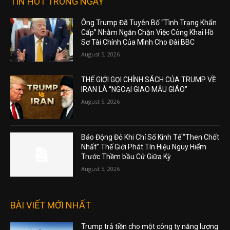
TIN HOT TRONG NGÀY
Ông Trump Đã Tuyên Bố “Tình Trạng Khẩn
Cấp” Nhằm Ngăn Chặn Việc Công Khai Hồ
Sơ Tài Chính Của Mình Cho Đài BBC
August 5, 2026
THẾ GIỚI GỌI CHÍNH SÁCH CỦA TRUMP VỀ
IRAN LÀ “NGOẠI GIAO MẪU GIÁO”
August 5, 2026
Báo Động Đỏ Khi Chỉ Số Kinh Tế “Then Chốt
Nhất” Thế Giới Phát Tín Hiệu Nguy Hiểm
Trước Thềm bầu Cử Giữa Kỳ
August 5, 2026
BÀI VIẾT MỚI NHẤT
Trump trả tiền cho một công ty năng lượng