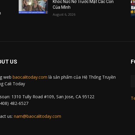
Khóc Nức Nở Trước Mặt Các Con
Của Mình
m
August 6, 2026
OUT US
F
ng web
baocalitoday.com
là sản phẩm của Hệ Thống Truyền
g Cali Today
soạn: 1310 Tully Road #109, San Jose, CA 95122
Te
 (408) 482-6527
act us:
nam@baocalitoday.com