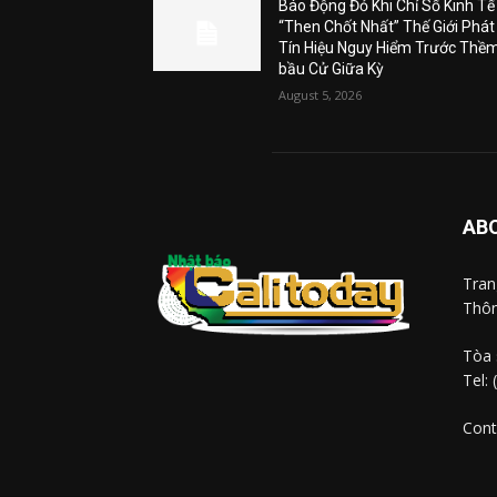
Báo Động Đỏ Khi Chỉ Số Kinh Tế
“Then Chốt Nhất” Thế Giới Phát
Tín Hiệu Nguy Hiểm Trước Thề
bầu Cử Giữa Kỳ
August 5, 2026
AB
Tra
Thôn
Tòa 
Tel:
Cont