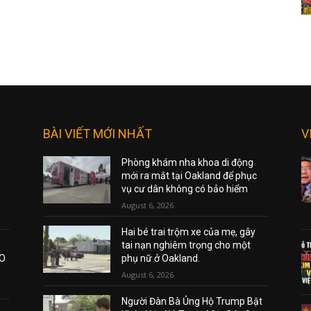
BÀI VIẾT MỚI NHẤT
V
Phòng khám nha khoa di động
mới ra mắt tại Oakland để phục
vụ cư dân không có bảo hiểm
August 6, 2026
Hai bé trai trộm xe của mẹ, gây
tai nạn nghiêm trọng cho một
AO
phụ nữ ở Oakland.
August 6, 2026
Người Đàn Bà Ủng Hộ Trump Bật