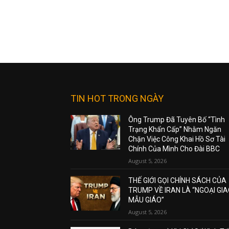
TIN HOT TRONG NGÀY
Ông Trump Đã Tuyên Bố “Tình
Trạng Khẩn Cấp” Nhằm Ngăn
Chặn Việc Công Khai Hồ Sơ Tài
Chính Của Mình Cho Đài BBC
August 5, 2026
THẾ GIỚI GỌI CHÍNH SÁCH CỦA
TRUMP VỀ IRAN LÀ “NGOẠI GI
MẪU GIÁO”
August 5, 2026