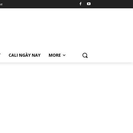
se
Ữ
CALI NGÀY NAY
MORE