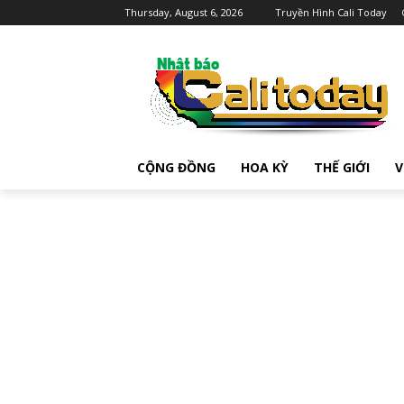
Thursday, August 6, 2026
Truyền Hình Cali Today
CỘNG ĐỒNG
HOA KỲ
THẾ GIỚI
V