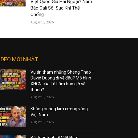
Việt Quốc Gia Hải Ngoại? Nam
Bắc Cali Sôi Sục Khí Thế
Chống...
August 6, 2026
IDEO MỚI NHẤT
Vụ án tham nhũng Sheng Thao –
David Duong đi về đâu? Mô hình
XHCN của Tô Lâm bao giờ sẽ
thành?
August 5, 2026
Khủng hoảng kim cương vàng
Việt Nam
August 5, 2026
Bài toán kinh tế Việt Nam