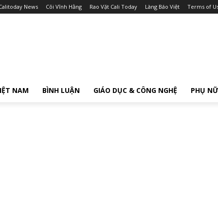
Calitoday News
Cõi Vĩnh Hằng
Rao Vặt Cali Today
Làng Báo Việt
Terms of U
IỆT NAM
BÌNH LUẬN
GIÁO DỤC & CÔNG NGHỆ
PHỤ N