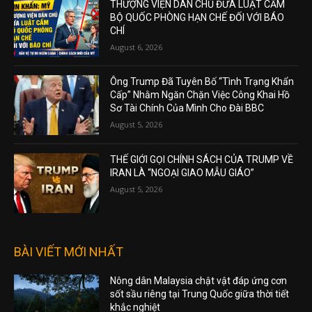
THƯỢNG VIỆN DÂN CHỦ ĐƯA LUẬT CẤM
BỘ QUỐC PHÒNG HẠN CHẾ ĐỐI VỚI BÁO
CHÍ
August 6, 2026
Ông Trump Đã Tuyên Bố “Tình Trạng Khẩn
Cấp” Nhằm Ngăn Chặn Việc Công Khai Hồ
Sơ Tài Chính Của Mình Cho Đài BBC
August 5, 2026
THẾ GIỚI GỌI CHÍNH SÁCH CỦA TRUMP VỀ
IRAN LÀ “NGOẠI GIAO MẪU GIÁO”
August 5, 2026
BÀI VIẾT MỚI NHẤT
Nông dân Malaysia chật vật đáp ứng cơn
sốt sầu riêng tại Trung Quốc giữa thời tiết
khắc nghiệt