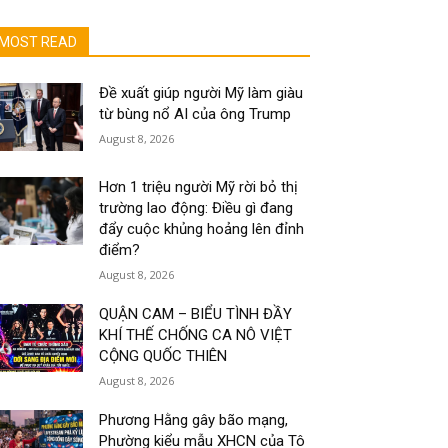
MOST READ
Đề xuất giúp người Mỹ làm giàu
từ bùng nổ AI của ông Trump
August 8, 2026
Hơn 1 triệu người Mỹ rời bỏ thị
trường lao động: Điều gì đang
đẩy cuộc khủng hoảng lên đỉnh
điểm?
August 8, 2026
QUẬN CAM – BIỂU TÌNH ĐẦY
KHÍ THẾ CHỐNG CA NÔ VIỆT
CỘNG QUỐC THIÊN
August 8, 2026
Phương Hằng gây bão mạng,
Phường kiểu mẫu XHCN của Tô