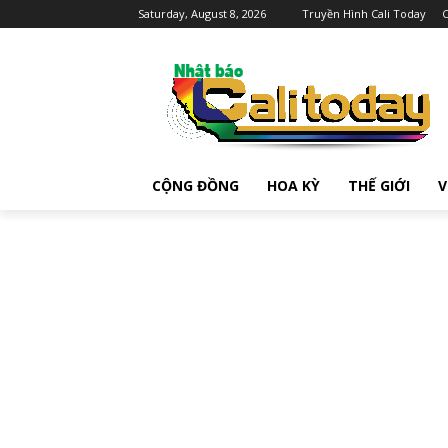
Saturday, August 8, 2026
Truyền Hình Cali Today
C
CỘNG ĐỒNG
HOA KỲ
THẾ GIỚI
V