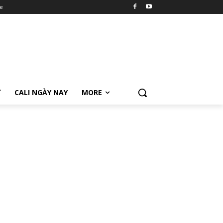
e
Ữ
CALI NGÀY NAY
MORE