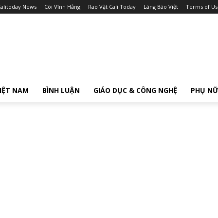
alitoday News
Cõi Vĩnh Hằng
Rao Vặt Cali Today
Làng Báo Việt
Terms of Us
IỆT NAM
BÌNH LUẬN
GIÁO DỤC & CÔNG NGHỆ
PHỤ N