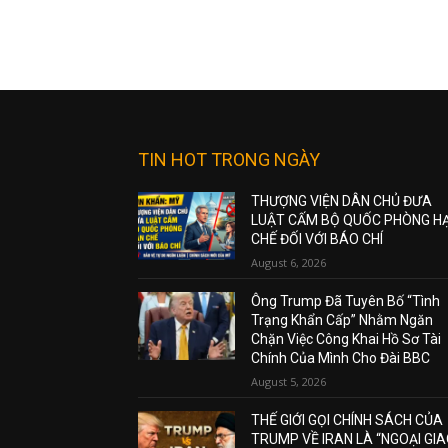
TIN HOT TRONG NGÀY
THƯỢNG VIỆN DÂN CHỦ ĐƯA
LUẬT CẤM BỘ QUỐC PHÒNG H
CHẾ ĐỐI VỚI BÁO CHÍ
August 6, 2026
Ông Trump Đã Tuyên Bố “Tình
Trạng Khẩn Cấp” Nhằm Ngăn
Chặn Việc Công Khai Hồ Sơ Tài
Chính Của Mình Cho Đài BBC
August 5, 2026
THẾ GIỚI GỌI CHÍNH SÁCH CỦA
TRUMP VỀ IRAN LÀ “NGOẠI GI