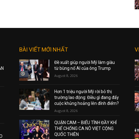
BÀI VIẾT MỚI NHẤT
V
Đề xuất giúp người Mỹ làm giàu
ẠN
từ bùng nổ AI của ông Trump
August 8, 2026
Hơn 1 triệu người Mỹ rời bỏ thị
trường lao động: Điều gì đang đẩy
cuộc khủng hoảng lên đỉnh điểm?
August 8, 2026
QUẬN CAM – BIỂU TÌNH ĐẦY KHÍ
THẾ CHỐNG CA NÔ VIỆT CỘNG
QUỐC THIÊN
AO