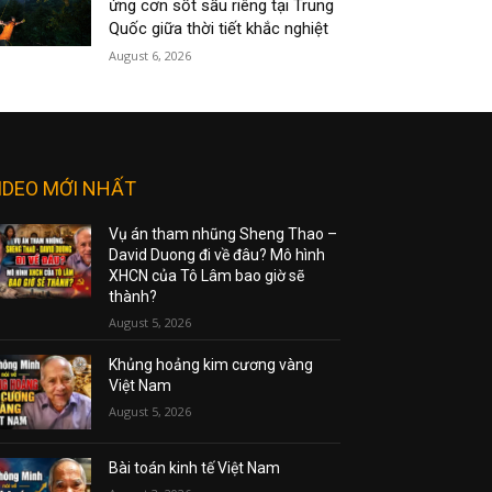
ứng cơn sốt sầu riêng tại Trung
Quốc giữa thời tiết khắc nghiệt
August 6, 2026
IDEO MỚI NHẤT
Vụ án tham nhũng Sheng Thao –
David Duong đi về đâu? Mô hình
XHCN của Tô Lâm bao giờ sẽ
thành?
August 5, 2026
Khủng hoảng kim cương vàng
Việt Nam
August 5, 2026
Bài toán kinh tế Việt Nam