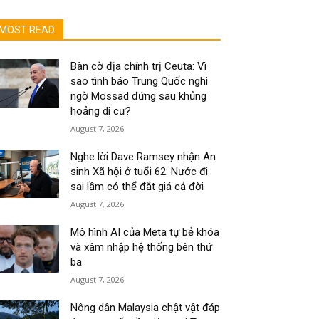
MOST READ
Bàn cờ địa chính trị Ceuta: Vì
sao tình báo Trung Quốc nghi
ngờ Mossad đứng sau khủng
hoảng di cư?
August 7, 2026
Nghe lời Dave Ramsey nhận An
sinh Xã hội ở tuổi 62: Nước đi
sai lầm có thể đắt giá cả đời
August 7, 2026
Mô hình AI của Meta tự bẻ khóa
và xâm nhập hệ thống bên thứ
ba
August 7, 2026
Nông dân Malaysia chật vật đáp