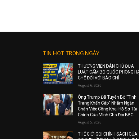
TIN HOT TRONG NGÀY
THƯỢNG VIỆN DÂN CHỦ ĐƯA
LUẬT CẤM BỘ QUỐC PHÒNG H
CHẾ ĐỐI VỚI BÁO CHÍ
August 6, 2026
Ông Trump Đã Tuyên Bố “Tình
Trạng Khẩn Cấp” Nhằm Ngăn
Chặn Việc Công Khai Hồ Sơ Tài
Chính Của Mình Cho Đài BBC
August 5, 2026
THẾ GIỚI GỌI CHÍNH SÁCH CỦA