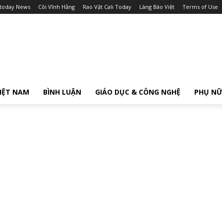
itoday News
Cõi Vĩnh Hằng
Rao Vặt Cali Today
Làng Báo Việt
Terms of Use
IỆT NAM
BÌNH LUẬN
GIÁO DỤC & CÔNG NGHỆ
PHỤ N