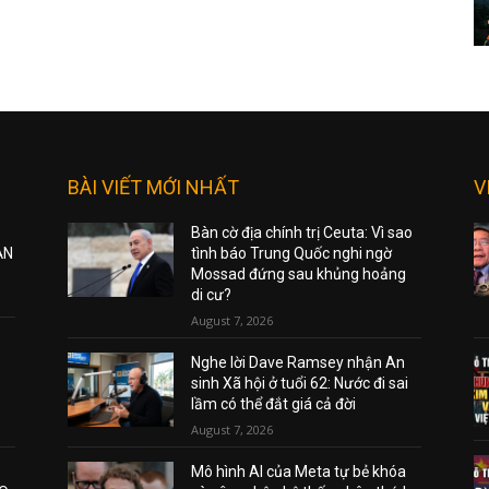
BÀI VIẾT MỚI NHẤT
V
Bàn cờ địa chính trị Ceuta: Vì sao
ẠN
tình báo Trung Quốc nghi ngờ
Mossad đứng sau khủng hoảng
di cư?
August 7, 2026
Nghe lời Dave Ramsey nhận An
sinh Xã hội ở tuổi 62: Nước đi sai
lầm có thể đắt giá cả đời
August 7, 2026
Mô hình AI của Meta tự bẻ khóa