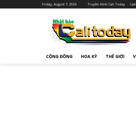
Friday, August 7, 2026
Truyền Hình Cali Today
Cal
CỘNG ĐỒNG
HOA KỲ
THẾ GIỚI
V