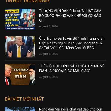
TIN HOT TRONG NGÀY
THƯỢNG VIỆN DÂN CHỦ ĐƯA LUẬT CẤM
BỘ QUỐC PHÒNG HẠN CHẾ ĐỐI VỚI BÁO
CHÍ
August 6, 2026
Ông Trump Đã Tuyên Bố “Tình Trạng Khẩn
Cấp” Nhằm Ngăn Chặn Việc Công Khai Hồ
Sơ Tài Chính Của Mình Cho Đài BBC
August 5, 2026
THẾ GIỚI GỌI CHÍNH SÁCH CỦA TRUMP VỀ
IRAN LÀ “NGOẠI GIAO MẪU GIÁO”
August 5, 2026
BÀI VIẾT MỚI NHẤT
Nông dân Malaysia chật vật đáp ứng cơn