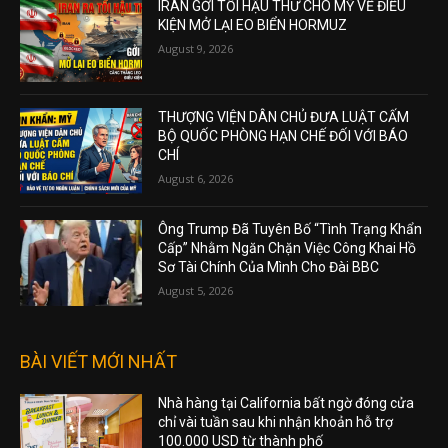
IRAN GỞI TỐI HẬU THƯ CHO MỸ VỀ ĐIỀU
KIỆN MỞ LẠI EO BIỂN HORMUZ
August 9, 2026
THƯỢNG VIỆN DÂN CHỦ ĐƯA LUẬT CẤM
BỘ QUỐC PHÒNG HẠN CHẾ ĐỐI VỚI BÁO
CHÍ
August 6, 2026
Ông Trump Đã Tuyên Bố “Tình Trạng Khẩn
Cấp” Nhằm Ngăn Chặn Việc Công Khai Hồ
Sơ Tài Chính Của Mình Cho Đài BBC
August 5, 2026
BÀI VIẾT MỚI NHẤT
Nhà hàng tại California bất ngờ đóng cửa
chỉ vài tuần sau khi nhận khoản hỗ trợ
100.000 USD từ thành phố