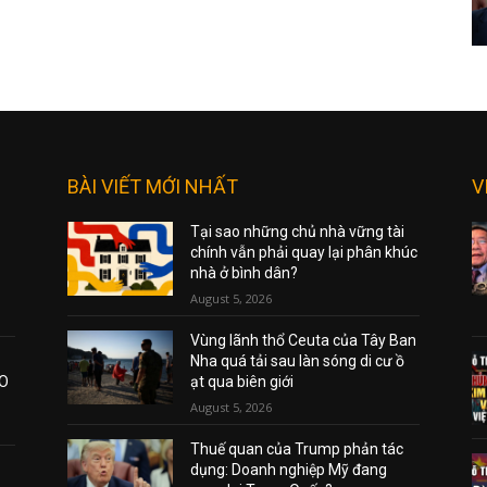
BÀI VIẾT MỚI NHẤT
V
Tại sao những chủ nhà vững tài
chính vẫn phải quay lại phân khúc
nhà ở bình dân?
August 5, 2026
Vùng lãnh thổ Ceuta của Tây Ban
Nha quá tải sau làn sóng di cư ồ
AO
ạt qua biên giới
August 5, 2026
Thuế quan của Trump phản tác
dụng: Doanh nghiệp Mỹ đang