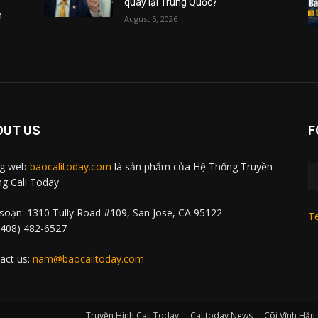
quay lại Trung Quốc?
m
August 5, 2026
OUT US
F
ng web
baocalitoday.com
là sản phẩm của Hệ Thống Truyền
g Cali Today
soạn: 1310 Tully Road #109, San Jose, CA 95122
Te
 (408) 482-6527
act us:
nam@baocalitoday.com
Truyền Hình Cali Today
Calitoday News
Cõi Vĩnh Hằn