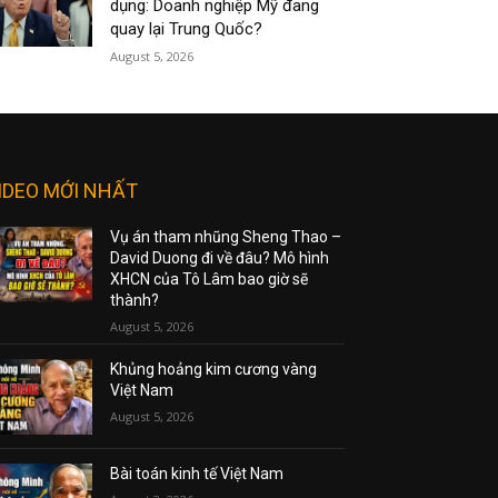
dụng: Doanh nghiệp Mỹ đang
quay lại Trung Quốc?
August 5, 2026
IDEO MỚI NHẤT
Vụ án tham nhũng Sheng Thao –
David Duong đi về đâu? Mô hình
XHCN của Tô Lâm bao giờ sẽ
thành?
August 5, 2026
Khủng hoảng kim cương vàng
Việt Nam
August 5, 2026
Bài toán kinh tế Việt Nam