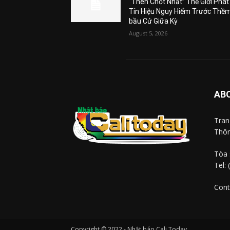
“Then Chốt Nhất” Thế Giới Phát
Tín Hiệu Nguy Hiểm Trước Thề
bầu Cử Giữa Kỳ
August 5, 2026
AB
Tra
Thôn
Tòa 
Tel:
Cont
Copyright © 2022 - Nhật báo Cali Today