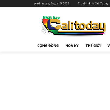
Wednesday, August 5, 2026
Truyền Hình Cali Today
CỘNG ĐỒNG
HOA KỲ
THẾ GIỚI
V