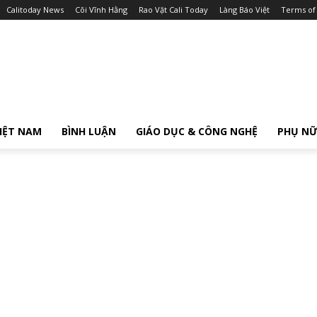
Calitoday News
Cõi Vĩnh Hằng
Rao Vặt Cali Today
Làng Báo Việt
Terms of
IỆT NAM
BÌNH LUẬN
GIÁO DỤC & CÔNG NGHỆ
PHỤ N