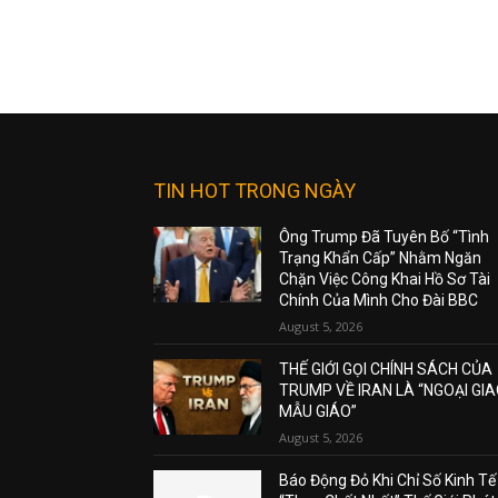
TIN HOT TRONG NGÀY
Ông Trump Đã Tuyên Bố “Tình
Trạng Khẩn Cấp” Nhằm Ngăn
Chặn Việc Công Khai Hồ Sơ Tài
Chính Của Mình Cho Đài BBC
August 5, 2026
THẾ GIỚI GỌI CHÍNH SÁCH CỦA
TRUMP VỀ IRAN LÀ “NGOẠI GI
MẪU GIÁO”
August 5, 2026
Báo Động Đỏ Khi Chỉ Số Kinh Tế