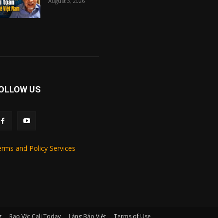
August 3, 2026
OLLOW US
rms and Policy Services
g
Rao Vặt Cali Today
Làng Báo Việt
Terms of Use