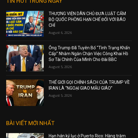
TIN HOT TRONG NGÀY
THƯỢNG VIỆN DÂN CHỦ ĐƯA LUẬT CẤM
BỘ QUỐC PHÒNG HẠN CHẾ ĐỐI VỚI BÁO
CHÍ
August 6, 2026
Ông Trump Đã Tuyên Bố “Tình Trạng Khẩn
Cấp” Nhằm Ngăn Chặn Việc Công Khai Hồ
Sơ Tài Chính Của Mình Cho Đài BBC
August 5, 2026
THẾ GIỚI GỌI CHÍNH SÁCH CỦA TRUMP VỀ
IRAN LÀ “NGOẠI GIAO MẪU GIÁO”
August 5, 2026
BÀI VIẾT MỚI NHẤT
Hạn hán kỷ lục ở Puerto Rico: Hàng trăm