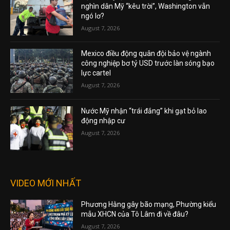
nghìn dân Mỹ “kêu trời”, Washington vẫn
ngó lơ?
August 7, 2026
Mexico điều động quân đội bảo vệ ngành
công nghiệp bơ tỷ USD trước làn sóng bạo
lực cartel
August 7, 2026
Nước Mỹ nhận “trái đắng” khi gạt bỏ lao
động nhập cư
August 7, 2026
VIDEO MỚI NHẤT
Phương Hằng gây bão mạng, Phường kiểu
mẫu XHCN của Tô Lâm đi về đâu?
August 7, 2026