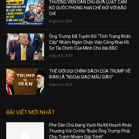
THƯỢNG VIỆN DÂN CHỦ ĐƯA LUẬT CẤM
BỘ QUỐC PHÒNG HẠN CHẾ ĐỐI VỚI BÁO
CHÍ
August 6, 2026
Ông Trump Đã Tuyên Bố “Tình Trạng Khẩn
Cấp” Nhằm Ngăn Chặn Việc Công Khai Hồ
Sơ Tài Chính Của Mình Cho Đài BBC
August 5, 2026
THẾ GIỚI GỌI CHÍNH SÁCH CỦA TRUMP VỀ
IRAN LÀ “NGOẠI GIAO MẪU GIÁO”
August 5, 2026
BÀI VIẾT MỚI NHẤT
Phe Dân Chủ Đang Vạch Ra Kế Hoạch Khác
Thường Với Cơ Hội “Buộc Ông Trump Phải
Chịu Trách Nhiệm Giải Trình”.