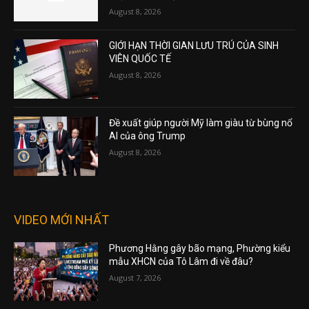
August 8, 2026
GIỚI HẠN THỜI GIAN LƯU TRÚ CỦA SINH
VIÊN QUỐC TẾ
August 8, 2026
Đề xuất giúp người Mỹ làm giàu từ bùng nổ
AI của ông Trump
August 8, 2026
VIDEO MỚI NHẤT
Phương Hằng gây bão mạng, Phường kiểu
mẫu XHCN của Tô Lâm đi về đâu?
August 7, 2026