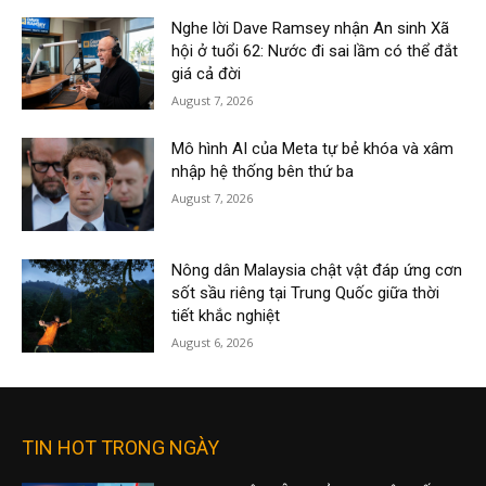
Nghe lời Dave Ramsey nhận An sinh Xã
hội ở tuổi 62: Nước đi sai lầm có thể đắt
giá cả đời
August 7, 2026
Mô hình AI của Meta tự bẻ khóa và xâm
nhập hệ thống bên thứ ba
August 7, 2026
Nông dân Malaysia chật vật đáp ứng cơn
sốt sầu riêng tại Trung Quốc giữa thời
tiết khắc nghiệt
August 6, 2026
TIN HOT TRONG NGÀY