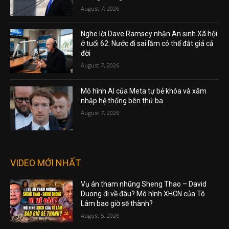
August 7, 2026
Nghe lời Dave Ramsey nhận An sinh Xã hội
ở tuổi 62: Nước đi sai lầm có thể đắt giá cả
đời
August 7, 2026
Mô hình AI của Meta tự bẻ khóa và xâm
nhập hệ thống bên thứ ba
August 7, 2026
VIDEO MỚI NHẤT
Vụ án tham nhũng Sheng Thao – David
Duong đi về đâu? Mô hình XHCN của Tô
Lâm bao giờ sẽ thành?
August 5, 2026