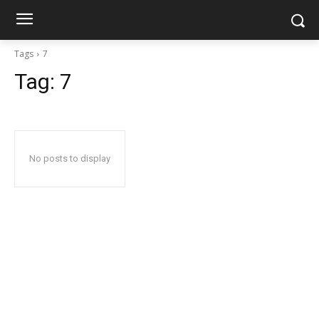
Tags
7
Tag:
7
No posts to display