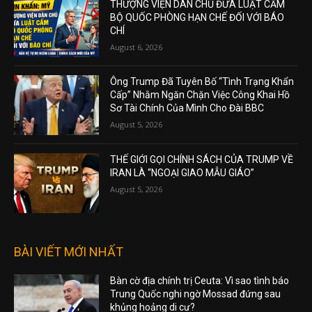
THƯỢNG VIỆN DÂN CHỦ ĐƯA LUẬT CẤM
BỘ QUỐC PHÒNG HẠN CHẾ ĐỐI VỚI BÁO
CHÍ
August 6, 2026
Ông Trump Đã Tuyên Bố “Tình Trạng Khẩn
Cấp” Nhằm Ngăn Chặn Việc Công Khai Hồ
Sơ Tài Chính Của Mình Cho Đài BBC
August 5, 2026
THẾ GIỚI GỌI CHÍNH SÁCH CỦA TRUMP VỀ
IRAN LÀ “NGOẠI GIAO MẪU GIÁO”
August 5, 2026
BÀI VIẾT MỚI NHẤT
Bàn cờ địa chính trị Ceuta: Vì sao tình báo
Trung Quốc nghi ngờ Mossad đứng sau
khủng hoảng di cư?