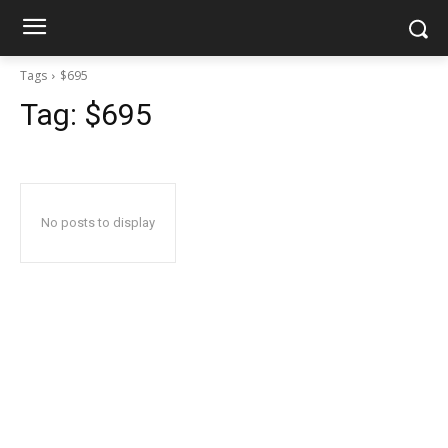
Tags
$695
Tag:
$695
No posts to display