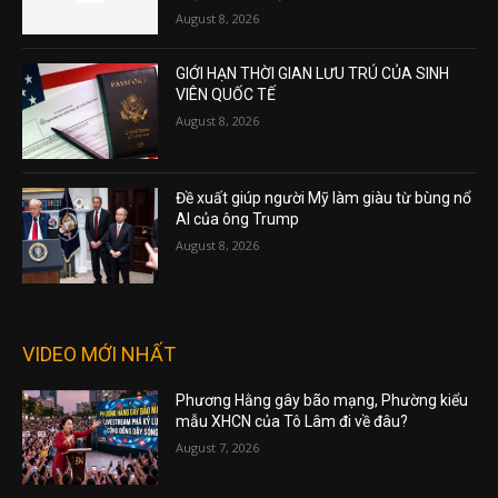
August 8, 2026
GIỚI HẠN THỜI GIAN LƯU TRÚ CỦA SINH
VIÊN QUỐC TẾ
August 8, 2026
Đề xuất giúp người Mỹ làm giàu từ bùng nổ
AI của ông Trump
August 8, 2026
VIDEO MỚI NHẤT
Phương Hằng gây bão mạng, Phường kiểu
mẫu XHCN của Tô Lâm đi về đâu?
August 7, 2026