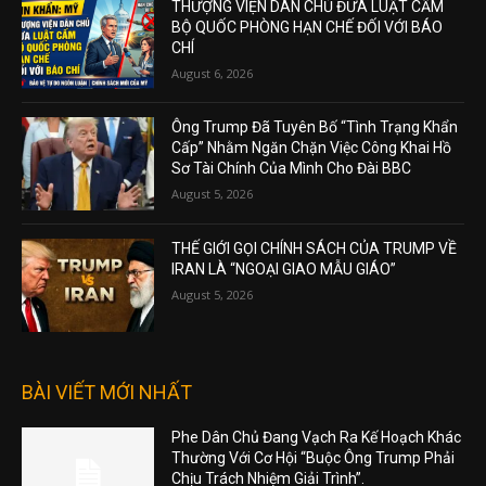
THƯỢNG VIỆN DÂN CHỦ ĐƯA LUẬT CẤM
BỘ QUỐC PHÒNG HẠN CHẾ ĐỐI VỚI BÁO
CHÍ
August 6, 2026
Ông Trump Đã Tuyên Bố “Tình Trạng Khẩn
Cấp” Nhằm Ngăn Chặn Việc Công Khai Hồ
Sơ Tài Chính Của Mình Cho Đài BBC
August 5, 2026
THẾ GIỚI GỌI CHÍNH SÁCH CỦA TRUMP VỀ
IRAN LÀ “NGOẠI GIAO MẪU GIÁO”
August 5, 2026
BÀI VIẾT MỚI NHẤT
Phe Dân Chủ Đang Vạch Ra Kế Hoạch Khác
Thường Với Cơ Hội “Buộc Ông Trump Phải
Chịu Trách Nhiệm Giải Trình”.