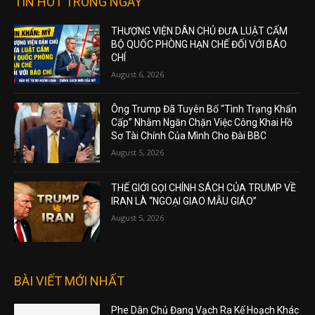
TIN HOT TRONG NGÀY
THƯỢNG VIỆN DÂN CHỦ ĐƯA LUẬT CẤM
BỘ QUỐC PHÒNG HẠN CHẾ ĐỐI VỚI BÁO
CHÍ
August 6, 2026
Ông Trump Đã Tuyên Bố “Tình Trạng Khẩn
Cấp” Nhằm Ngăn Chặn Việc Công Khai Hồ
Sơ Tài Chính Của Mình Cho Đài BBC
August 5, 2026
THẾ GIỚI GỌI CHÍNH SÁCH CỦA TRUMP VỀ
IRAN LÀ “NGOẠI GIAO MẪU GIÁO”
August 5, 2026
BÀI VIẾT MỚI NHẤT
Phe Dân Chủ Đang Vạch Ra Kế Hoạch Khác