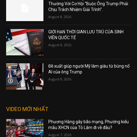
Thường Với Cơ Hội “Buộc Ông Trump Phải
Chịu Trách Nhiệm Giải Trình”.
August 8, 2026
GIỚI HẠN THỜI GIAN LƯU TRÚ CỦA SINH
VIÊN QUỐC TẾ
August 8, 2026
Đề xuất giúp người Mỹ làm giàu từ bùng nổ
AI của ông Trump
August 8, 2026
VIDEO MỚI NHẤT
Phương Hằng gây bão mạng, Phường kiểu
mẫu XHCN của Tô Lâm đi về đâu?
August 7, 2026