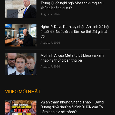
Trung Quốc nghi ngờ Mossad đứng sau
khủng hoảng di cư?
August 7, 2026
Nghe lời Dave Ramsey nhận An sinh Xã hội
ở tuổi 62: Nước đi sai lầm có thể đắt giá cả
đời
August 7, 2026
Mô hình AI của Meta tự bẻ khóa và xâm
nhập hệ thống bên thứ ba
August 7, 2026
VIDEO MỚI NHẤT
Vụ án tham nhũng Sheng Thao – David
Duong đi về đâu? Mô hình XHCN của Tô
Lâm bao giờ sẽ thành?