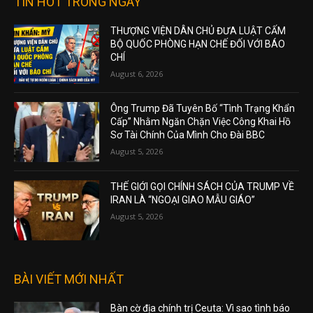
TIN HOT TRONG NGÀY
THƯỢNG VIỆN DÂN CHỦ ĐƯA LUẬT CẤM
BỘ QUỐC PHÒNG HẠN CHẾ ĐỐI VỚI BÁO
CHÍ
August 6, 2026
Ông Trump Đã Tuyên Bố “Tình Trạng Khẩn
Cấp” Nhằm Ngăn Chặn Việc Công Khai Hồ
Sơ Tài Chính Của Mình Cho Đài BBC
August 5, 2026
THẾ GIỚI GỌI CHÍNH SÁCH CỦA TRUMP VỀ
IRAN LÀ “NGOẠI GIAO MẪU GIÁO”
August 5, 2026
BÀI VIẾT MỚI NHẤT
Bàn cờ địa chính trị Ceuta: Vì sao tình báo