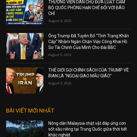
THƯỢNG VIỆN DÂN CHỦ ĐƯA LUẬT CẤM
BỘ QUỐC PHÒNG HẠN CHẾ ĐỐI VỚI BÁO
CHÍ
August 6, 2026
Ông Trump Đã Tuyên Bố “Tình Trạng Khẩn
Cấp” Nhằm Ngăn Chặn Việc Công Khai Hồ
Sơ Tài Chính Của Mình Cho Đài BBC
August 5, 2026
THẾ GIỚI GỌI CHÍNH SÁCH CỦA TRUMP VỀ
IRAN LÀ “NGOẠI GIAO MẪU GIÁO”
August 5, 2026
BÀI VIẾT MỚI NHẤT
Nông dân Malaysia chật vật đáp ứng cơn
sốt sầu riêng tại Trung Quốc giữa thời tiết
khắc nghiệt