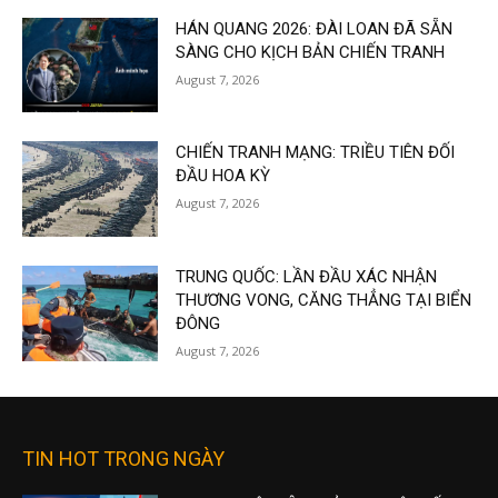
HÁN QUANG 2026: ĐÀI LOAN ĐÃ SẴN
SÀNG CHO KỊCH BẢN CHIẾN TRANH
August 7, 2026
CHIẾN TRANH MẠNG: TRIỀU TIÊN ĐỐI
ĐẦU HOA KỲ
August 7, 2026
TRUNG QUỐC: LẦN ĐẦU XÁC NHẬN
THƯƠNG VONG, CĂNG THẲNG TẠI BIỂN
ĐÔNG
August 7, 2026
TIN HOT TRONG NGÀY