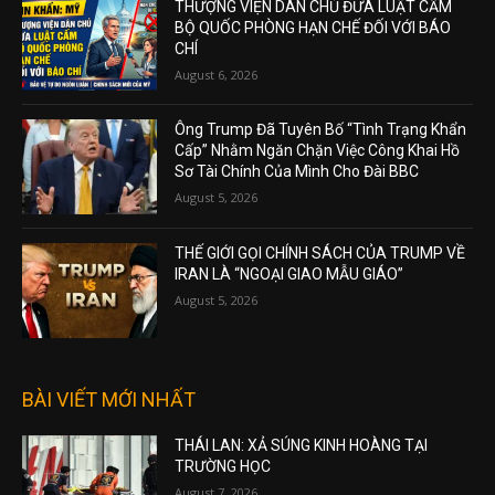
THƯỢNG VIỆN DÂN CHỦ ĐƯA LUẬT CẤM
BỘ QUỐC PHÒNG HẠN CHẾ ĐỐI VỚI BÁO
CHÍ
August 6, 2026
Ông Trump Đã Tuyên Bố “Tình Trạng Khẩn
Cấp” Nhằm Ngăn Chặn Việc Công Khai Hồ
Sơ Tài Chính Của Mình Cho Đài BBC
August 5, 2026
THẾ GIỚI GỌI CHÍNH SÁCH CỦA TRUMP VỀ
IRAN LÀ “NGOẠI GIAO MẪU GIÁO”
August 5, 2026
BÀI VIẾT MỚI NHẤT
THÁI LAN: XẢ SÚNG KINH HOÀNG TẠI
TRƯỜNG HỌC
August 7, 2026