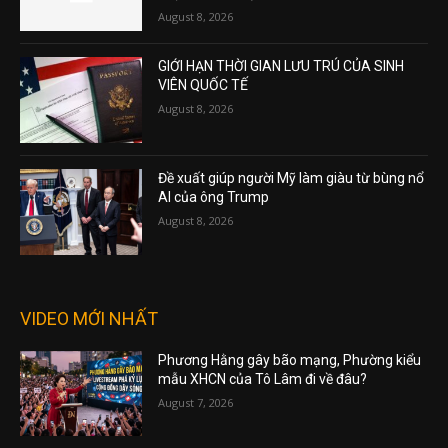
August 8, 2026
GIỚI HẠN THỜI GIAN LƯU TRÚ CỦA SINH
VIÊN QUỐC TẾ
August 8, 2026
Đề xuất giúp người Mỹ làm giàu từ bùng nổ
AI của ông Trump
August 8, 2026
VIDEO MỚI NHẤT
Phương Hằng gây bão mạng, Phường kiểu
mẫu XHCN của Tô Lâm đi về đâu?
August 7, 2026