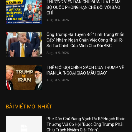
THƯỢNG VIỆN DÂN CHỦ ĐƯA LUẬT CẤM
BỘ QUỐC PHÒNG HẠN CHẾ ĐỐI VỚI BÁO
CHÍ
August 6, 2026
Ông Trump Đã Tuyên Bố “Tình Trạng Khẩn
Cấp” Nhằm Ngăn Chặn Việc Công Khai Hồ
Sơ Tài Chính Của Mình Cho Đài BBC
August 5, 2026
THẾ GIỚI GỌI CHÍNH SÁCH CỦA TRUMP VỀ
IRAN LÀ “NGOẠI GIAO MẪU GIÁO”
August 5, 2026
BÀI VIẾT MỚI NHẤT
Phe Dân Chủ Đang Vạch Ra Kế Hoạch Khác
Thường Với Cơ Hội “Buộc Ông Trump Phải
Chịu Trách Nhiệm Giải Trình”.