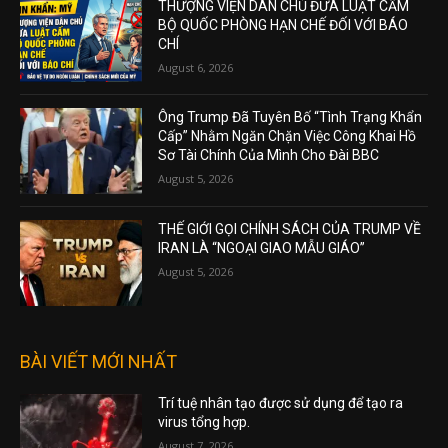
THƯỢNG VIỆN DÂN CHỦ ĐƯA LUẬT CẤM
BỘ QUỐC PHÒNG HẠN CHẾ ĐỐI VỚI BÁO
CHÍ
August 6, 2026
Ông Trump Đã Tuyên Bố “Tình Trạng Khẩn
Cấp” Nhằm Ngăn Chặn Việc Công Khai Hồ
Sơ Tài Chính Của Mình Cho Đài BBC
August 5, 2026
THẾ GIỚI GỌI CHÍNH SÁCH CỦA TRUMP VỀ
IRAN LÀ “NGOẠI GIAO MẪU GIÁO”
August 5, 2026
BÀI VIẾT MỚI NHẤT
Trí tuệ nhân tạo được sử dụng để tạo ra
virus tổng hợp.
August 7, 2026