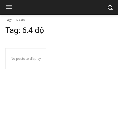
Tags
6.4 độ
Tag:
6.4 độ
No posts to display