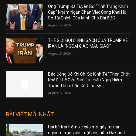
Ông Trump Đã Tuyên Bố “Tình Trạng Khẩn
Cấp” Nhằm Ngăn Chặn Việc Công Khai Hồ
Sơ Tài Chính Của Mình Cho Đài BBC
August 5, 2026
THẾ GIỚI GỌI CHÍNH SÁCH CỦA TRUMP VỀ
IRAN LÀ “NGOẠI GIAO MẪU GIÁO”
August 5, 2026
Báo Động Đỏ Khi Chỉ Số Kinh Tế “Then Chốt
Nhất” Thế Giới Phát Tín Hiệu Nguy Hiểm
Trước Thềm bầu Cử Giữa Kỳ
August 5, 2026
BÀI VIẾT MỚI NHẤT
Hai bé trai trộm xe của mẹ, gây tai nạn
nghiêm trọng cho một phụ nữ ở Oakland.