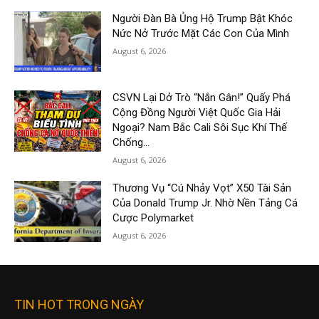
Người Đàn Bà Ủng Hộ Trump Bật Khóc
Nức Nở Trước Mặt Các Con Của Mình
August 6, 2026
CSVN Lại Dở Trò “Nắn Gân!” Quấy Phá
Cộng Đồng Người Việt Quốc Gia Hải
Ngoại? Nam Bắc Cali Sôi Sục Khí Thế
Chống...
August 6, 2026
Thương Vụ “Cú Nhảy Vọt” X50 Tài Sản
Của Donald Trump Jr. Nhờ Nền Tảng Cá
Cược Polymarket
August 6, 2026
TIN HOT TRONG NGÀY