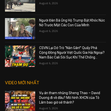
August 6, 2026
Người Đàn Bà Ủng Hộ Trump Bật Khóc Nức
Nở Trước Mặt Các Con Của Mình
August 6, 2026
CSVN Lại Dở Trò “Nắn Gân!” Quấy Phá
Cộng Đồng Người Việt Quốc Gia Hải Ngoại?
Nam Bắc Cali Sôi Sục Khí Thế Chống...
August 6, 2026
VIDEO MỚI NHẤT
Vụ án tham nhũng Sheng Thao – David
Duong đi về đâu? Mô hình XHCN của Tô
Lâm bao giờ sẽ thành?
August 5, 2026