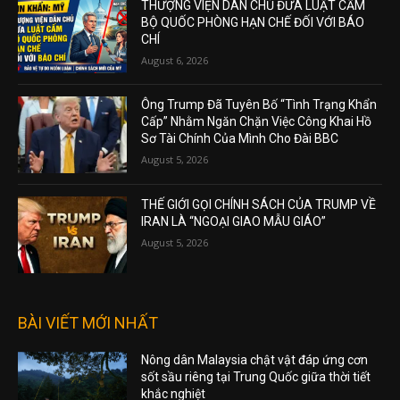
THƯỢNG VIỆN DÂN CHỦ ĐƯA LUẬT CẤM
BỘ QUỐC PHÒNG HẠN CHẾ ĐỐI VỚI BÁO
CHÍ
August 6, 2026
Ông Trump Đã Tuyên Bố “Tình Trạng Khẩn
Cấp” Nhằm Ngăn Chặn Việc Công Khai Hồ
Sơ Tài Chính Của Mình Cho Đài BBC
August 5, 2026
THẾ GIỚI GỌI CHÍNH SÁCH CỦA TRUMP VỀ
IRAN LÀ “NGOẠI GIAO MẪU GIÁO”
August 5, 2026
BÀI VIẾT MỚI NHẤT
Nông dân Malaysia chật vật đáp ứng cơn
sốt sầu riêng tại Trung Quốc giữa thời tiết
khắc nghiệt