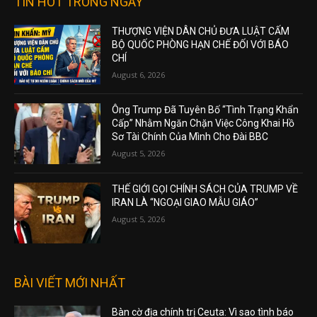
TIN HOT TRONG NGÀY
THƯỢNG VIỆN DÂN CHỦ ĐƯA LUẬT CẤM
BỘ QUỐC PHÒNG HẠN CHẾ ĐỐI VỚI BÁO
CHÍ
August 6, 2026
Ông Trump Đã Tuyên Bố “Tình Trạng Khẩn
Cấp” Nhằm Ngăn Chặn Việc Công Khai Hồ
Sơ Tài Chính Của Mình Cho Đài BBC
August 5, 2026
THẾ GIỚI GỌI CHÍNH SÁCH CỦA TRUMP VỀ
IRAN LÀ “NGOẠI GIAO MẪU GIÁO”
August 5, 2026
BÀI VIẾT MỚI NHẤT
Bàn cờ địa chính trị Ceuta: Vì sao tình báo