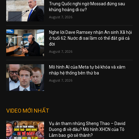
Trung Quốc nghi ngờ Mossad đứng sau
khủng hoảng di cư?
August 7, 2026
Nghe lời Dave Ramsey nhận An sinh Xã hội
ở tuổi 62: Nước đi sai lầm có thể đắt giá cả
đời
August 7, 2026
Mô hình AI của Meta tự bẻ khóa và xâm
nhập hệ thống bên thứ ba
August 7, 2026
VIDEO MỚI NHẤT
Vụ án tham nhũng Sheng Thao – David
Duong đi về đâu? Mô hình XHCN của Tô
Lâm bao giờ sẽ thành?