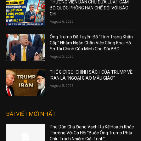
THƯỢNG VIỆN DÂN CHỦ ĐƯA LUẬT CẤM
BỘ QUỐC PHÒNG HẠN CHẾ ĐỐI VỚI BÁO
CHÍ
August 6, 2026
Ông Trump Đã Tuyên Bố “Tình Trạng Khẩn
Cấp” Nhằm Ngăn Chặn Việc Công Khai Hồ
Sơ Tài Chính Của Mình Cho Đài BBC
August 5, 2026
THẾ GIỚI GỌI CHÍNH SÁCH CỦA TRUMP VỀ
IRAN LÀ “NGOẠI GIAO MẪU GIÁO”
August 5, 2026
BÀI VIẾT MỚI NHẤT
Phe Dân Chủ Đang Vạch Ra Kế Hoạch Khác
Thường Với Cơ Hội “Buộc Ông Trump Phải
Chịu Trách Nhiệm Giải Trình”.