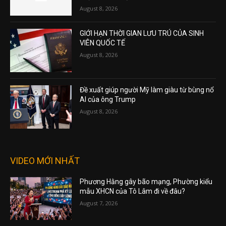
August 8, 2026
GIỚI HẠN THỜI GIAN LƯU TRÚ CỦA SINH
VIÊN QUỐC TẾ
August 8, 2026
Đề xuất giúp người Mỹ làm giàu từ bùng nổ
AI của ông Trump
August 8, 2026
VIDEO MỚI NHẤT
Phương Hằng gây bão mạng, Phường kiểu
mẫu XHCN của Tô Lâm đi về đâu?
August 7, 2026