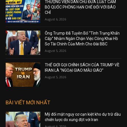
THƯỢNG VIỆN DÂN CHỦ ĐƯA LUẬT CẤM
BỘ QUỐC PHÒNG HẠN CHẾ ĐỐI VỚI BÁO
CHÍ
August 6, 2026
Ông Trump Đã Tuyên Bố “Tình Trạng Khẩn
Cấp” Nhằm Ngăn Chặn Việc Công Khai Hồ
Sơ Tài Chính Của Mình Cho Đài BBC
August 5, 2026
THẾ GIỚI GỌI CHÍNH SÁCH CỦA TRUMP VỀ
IRAN LÀ “NGOẠI GIAO MẪU GIÁO”
August 5, 2026
BÀI VIẾT MỚI NHẤT
Mỹ đối mặt nguy cơ cạn kiệt kho dự trữ dầu
chiến lược do xung đột với Iran
August 6, 2026