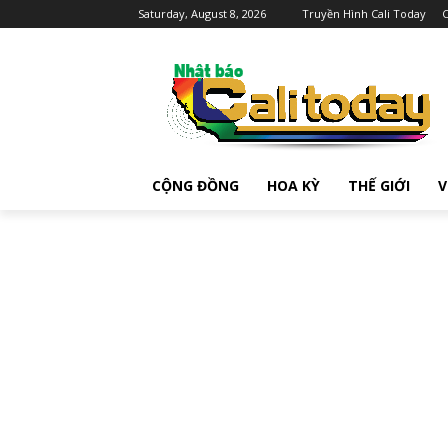
Saturday, August 8, 2026
Truyền Hình Cali Today
C
CỘNG ĐỒNG
HOA KỲ
THẾ GIỚI
V