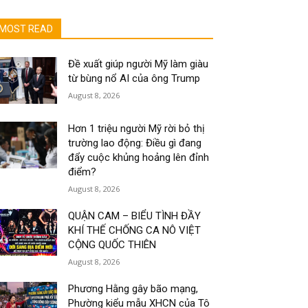
MOST READ
Đề xuất giúp người Mỹ làm giàu
từ bùng nổ AI của ông Trump
August 8, 2026
Hơn 1 triệu người Mỹ rời bỏ thị
trường lao động: Điều gì đang
đẩy cuộc khủng hoảng lên đỉnh
điểm?
August 8, 2026
QUẬN CAM – BIỂU TÌNH ĐẦY
KHÍ THẾ CHỐNG CA NÔ VIỆT
CỘNG QUỐC THIÊN
August 8, 2026
Phương Hằng gây bão mạng,
Phường kiểu mẫu XHCN của Tô