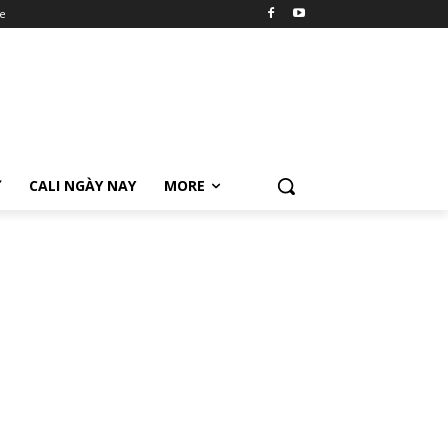
e
Ữ
CALI NGÀY NAY
MORE