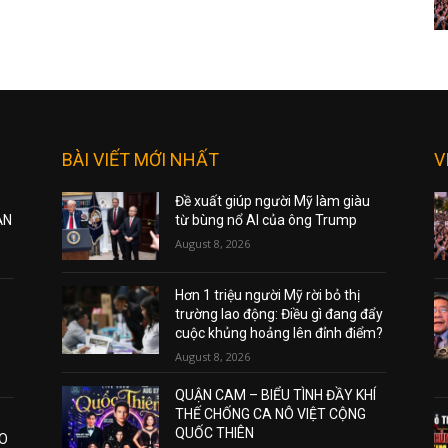
BÀI VIẾT MỚI NHẤT
V
Đề xuất giúp người Mỹ làm giàu
ẠN
từ bùng nổ AI của ông Trump
August 8, 2026
Hơn 1 triệu người Mỹ rời bỏ thị
trường lao động: Điều gì đang đẩy
cuộc khủng hoảng lên đỉnh điểm?
August 8, 2026
QUẬN CAM – BIỂU TÌNH ĐẦY KHÍ
THẾ CHỐNG CA NÔ VIỆT CỘNG
QUỐC THIÊN
AO