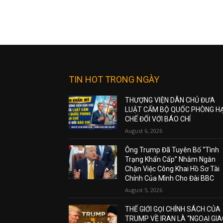
TIN HOT TRONG NGÀY
THƯỢNG VIỆN DÂN CHỦ ĐƯA
LUẬT CẤM BỘ QUỐC PHÒNG H
CHẾ ĐỐI VỚI BÁO CHÍ
August 6, 2026
Ông Trump Đã Tuyên Bố “Tình
Trạng Khẩn Cấp” Nhằm Ngăn
Chặn Việc Công Khai Hồ Sơ Tài
Chính Của Mình Cho Đài BBC
August 5, 2026
THẾ GIỚI GỌI CHÍNH SÁCH CỦA
TRUMP VỀ IRAN LÀ “NGOẠI GI