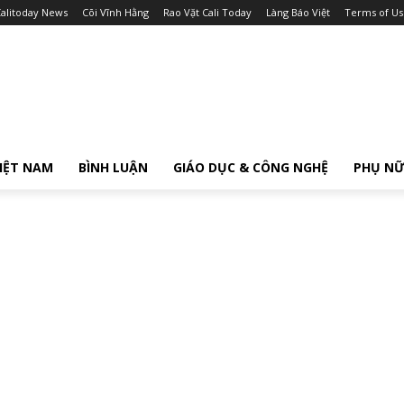
alitoday News
Cõi Vĩnh Hằng
Rao Vặt Cali Today
Làng Báo Việt
Terms of Us
IỆT NAM
BÌNH LUẬN
GIÁO DỤC & CÔNG NGHỆ
PHỤ N