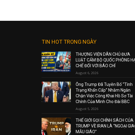
TIN HOT TRONG NGÀY
THƯỢNG VIỆN DÂN CHỦ ĐƯA
LUẬT CẤM BỘ QUỐC PHÒNG H
CHẾ ĐỐI VỚI BÁO CHÍ
August 6, 2026
Ông Trump Đã Tuyên Bố “Tình
Trạng Khẩn Cấp” Nhằm Ngăn
Chặn Việc Công Khai Hồ Sơ Tài
Chính Của Mình Cho Đài BBC
August 5, 2026
THẾ GIỚI GỌI CHÍNH SÁCH CỦA
TRUMP VỀ IRAN LÀ “NGOẠI GI
MẪU GIÁO”