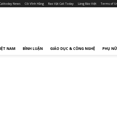
Calitoday News
Cõi Vĩnh Hằng
Rao Vặt Cali Today
Làng Báo Việt
Terms of U
IỆT NAM
BÌNH LUẬN
GIÁO DỤC & CÔNG NGHỆ
PHỤ N