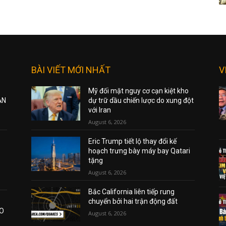
BÀI VIẾT MỚI NHẤT
V
Mỹ đối mặt nguy cơ cạn kiệt kho
ẠN
dự trữ dầu chiến lược do xung đột
với Iran
August 6, 2026
Eric Trump tiết lộ thay đổi kế
hoạch trưng bày máy bay Qatari
tặng
August 6, 2026
Bắc California liên tiếp rung
chuyển bởi hai trận động đất
AO
August 6, 2026