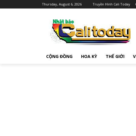
Thursday, August 6, 2026
Truyền Hình Cali Today
CỘNG ĐỒNG
HOA KỲ
THẾ GIỚI
V