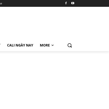
se
Ữ
CALI NGÀY NAY
MORE