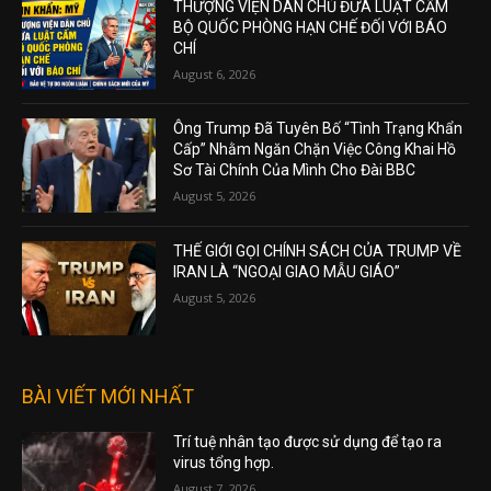
THƯỢNG VIỆN DÂN CHỦ ĐƯA LUẬT CẤM
BỘ QUỐC PHÒNG HẠN CHẾ ĐỐI VỚI BÁO
CHÍ
August 6, 2026
Ông Trump Đã Tuyên Bố “Tình Trạng Khẩn
Cấp” Nhằm Ngăn Chặn Việc Công Khai Hồ
Sơ Tài Chính Của Mình Cho Đài BBC
August 5, 2026
THẾ GIỚI GỌI CHÍNH SÁCH CỦA TRUMP VỀ
IRAN LÀ “NGOẠI GIAO MẪU GIÁO”
August 5, 2026
BÀI VIẾT MỚI NHẤT
Trí tuệ nhân tạo được sử dụng để tạo ra
virus tổng hợp.
August 7, 2026